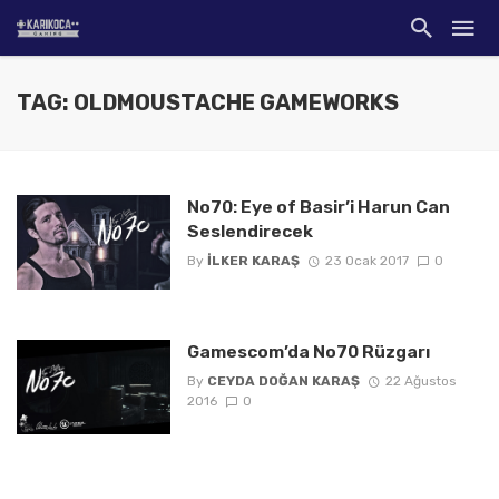
TAG: OLDMOUSTACHE GAMEWORKS
No70: Eye of Basir’i Harun Can
Seslendirecek
By
İLKER KARAŞ
23 Ocak 2017
0
Gamescom’da No70 Rüzgarı
By
CEYDA DOĞAN KARAŞ
22 Ağustos
2016
0