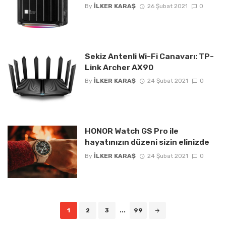
By
İLKER KARAŞ
26 Şubat 2021
0
Sekiz Antenli Wi-Fi Canavarı: TP-
Link Archer AX90
By
İLKER KARAŞ
24 Şubat 2021
0
HONOR Watch GS Pro ile
hayatınızın düzeni sizin elinizde
By
İLKER KARAŞ
24 Şubat 2021
0
Posts
1
2
3
...
99
navigation