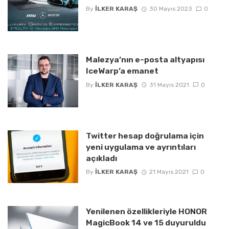
By
İLKER KARAŞ
30 Mayıs 2023
0
Malezya’nın e-posta altyapısı
IceWarp’a emanet
By
İLKER KARAŞ
31 Mayıs 2021
0
Twitter hesap doğrulama için
yeni uygulama ve ayrıntıları
açıkladı
By
İLKER KARAŞ
21 Mayıs 2021
0
Yenilenen özellikleriyle HONOR
MagicBook 14 ve 15 duyuruldu