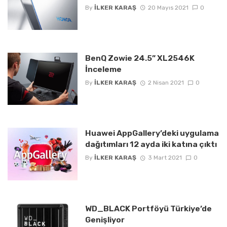
By
İLKER KARAŞ
20 Mayıs 2021
0
BenQ Zowie 24.5” XL2546K
İnceleme
By
İLKER KARAŞ
2 Nisan 2021
0
Huawei AppGallery’deki uygulama
dağıtımları 12 ayda iki katına çıktı
By
İLKER KARAŞ
3 Mart 2021
0
WD_BLACK Portföyü Türkiye’de
Genişliyor