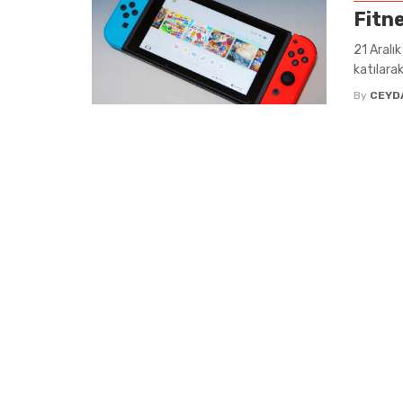
Fitn
21 Aralı
katılara
By
CEYD