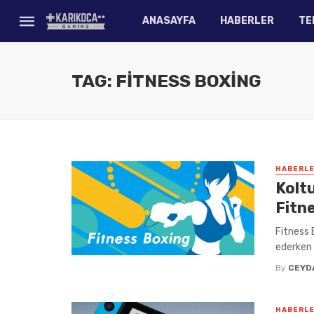
ANASAYFA
HABERLER
TE
TAG: FITNESS BOXING
HABERL
Kolt
Fitn
Fitness 
ederken 
By
CEYD
HABERL