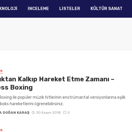
KNOLOJI
İNCELEME
LISTELER
KÜLTÜR SANAT
ER
uktan Kalkıp Hareket Etme Zamanı –
ess Boxing
Boxing ile popüler müzik hitlerinin enstrümantal versiyonlarına eşlik
boks hareketlerini öğrenebilirsiniz.
A DOĞAN KARAŞ
30 Kasım 2018
0
ER