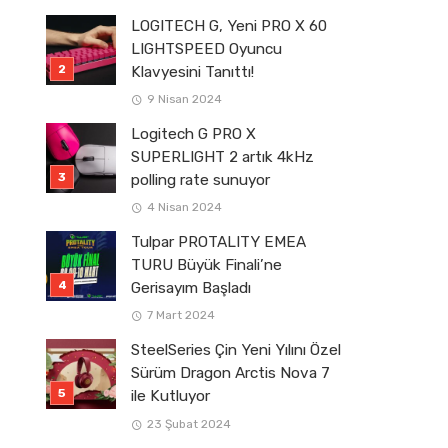
LOGITECH G, Yeni PRO X 60
LIGHTSPEED Oyuncu
Klavyesini Tanıttı!
9 Nisan 2024
Logitech G PRO X
SUPERLIGHT 2 artık 4kHz
polling rate sunuyor
4 Nisan 2024
Tulpar PROTALITY EMEA
TURU Büyük Finali’ne
Gerisayım Başladı
7 Mart 2024
SteelSeries Çin Yeni Yılını Özel
Sürüm Dragon Arctis Nova 7
ile Kutluyor
23 Şubat 2024