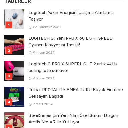
HABERLER
Logitech Yazın Enerjisini Çalışma Alanlarına
Taşıyor
23 Temmuz 2024
LOGITECH G, Yeni PRO X 60 LIGHTSPEED
Oyuncu Klavyesini Tanıttı!
9 Nisan 2024
Logitech G PRO X SUPERLIGHT 2 artık 4kHz
polling rate sunuyor
4 Nisan 2024
Tulpar PROTALITY EMEA TURU Büyük Finali’ne
Gerisayım Başladı
7 Mart 2024
SteelSeries Çin Yeni Yılını Özel Sürüm Dragon
Arctis Nova 7 ile Kutluyor