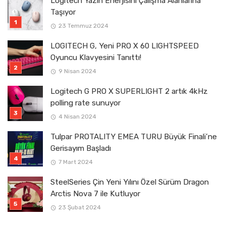
Logitech Yazın Enerjisini Çalışma Alanlarına
Taşıyor
23 Temmuz 2024
LOGITECH G, Yeni PRO X 60 LIGHTSPEED
Oyuncu Klavyesini Tanıttı!
9 Nisan 2024
Logitech G PRO X SUPERLIGHT 2 artık 4kHz
polling rate sunuyor
4 Nisan 2024
Tulpar PROTALITY EMEA TURU Büyük Finali’ne
Gerisayım Başladı
7 Mart 2024
SteelSeries Çin Yeni Yılını Özel Sürüm Dragon
Arctis Nova 7 ile Kutluyor
23 Şubat 2024