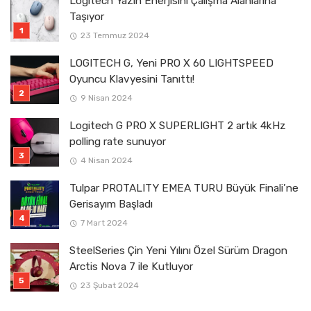
Logitech Yazın Enerjisini Çalışma Alanlarına
Taşıyor
23 Temmuz 2024
LOGITECH G, Yeni PRO X 60 LIGHTSPEED
Oyuncu Klavyesini Tanıttı!
9 Nisan 2024
Logitech G PRO X SUPERLIGHT 2 artık 4kHz
polling rate sunuyor
4 Nisan 2024
Tulpar PROTALITY EMEA TURU Büyük Finali’ne
Gerisayım Başladı
7 Mart 2024
SteelSeries Çin Yeni Yılını Özel Sürüm Dragon
Arctis Nova 7 ile Kutluyor
23 Şubat 2024