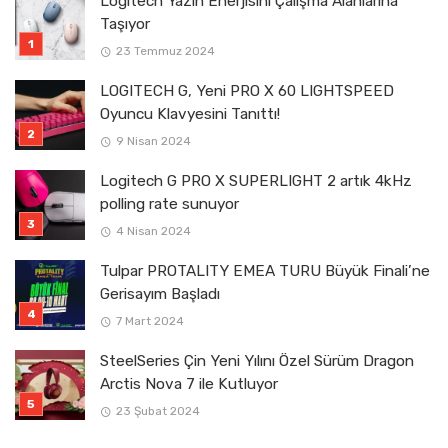
Logitech Yazın Enerjisini Çalışma Alanlarına
Taşıyor
23 Temmuz 2024
LOGITECH G, Yeni PRO X 60 LIGHTSPEED
Oyuncu Klavyesini Tanıttı!
9 Nisan 2024
Logitech G PRO X SUPERLIGHT 2 artık 4kHz
polling rate sunuyor
4 Nisan 2024
Tulpar PROTALITY EMEA TURU Büyük Finali’ne
Gerisayım Başladı
7 Mart 2024
SteelSeries Çin Yeni Yılını Özel Sürüm Dragon
Arctis Nova 7 ile Kutluyor
23 Şubat 2024