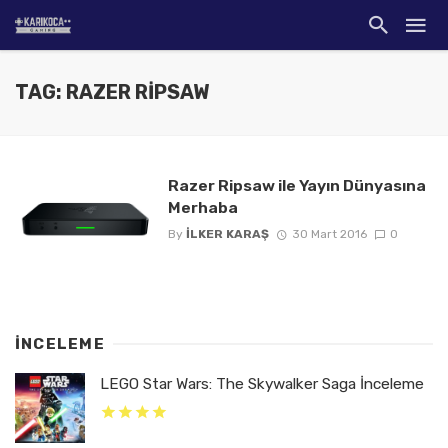
TAG: RAZER RIPSAW
Razer Ripsaw ile Yayın Dünyasına
Merhaba
By
İLKER KARAŞ
30 Mart 2016
0
İNCELEME
LEGO Star Wars: The Skywalker Saga İnceleme