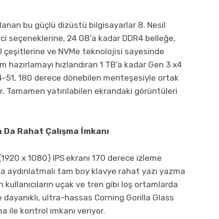
anan bu güçlü dizüstü bilgisayarlar 8. Nesil
mci seçeneklerine, 24 GB’a kadar DDR4 belleğe,
çeşitlerine ve NVMe teknolojisi sayesinde
 hazırlamayı hızlandıran 1 TB’a kadar Gen 3 x4
4-51, 180 derece dönebilen menteşesiyle ortak
or. Tamamen yatırılabilen ekrandaki görüntüleri
a Da Rahat Çalışma İmkanı
 (1920 x 1080) IPS
ekranı 170 derece izleme
rka aydınlatmalı tam boy klavye rahat yazı yazma
 kullanıcıların uçak ve tren gibi loş ortamlarda
e dayanıklı, ultra-hassas Corning Gorilla Glass
 ile kontrol imkanı veriyor.