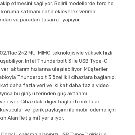
takip etmesini sağlıyor. Belirli modellerde tercihe
ir koruma katmanı daha ekleyerek verimli
ndan ve paradan tasarruf yapıyor.
02.11ac 2×2 MU-MIMO teknolojisiyle yüksek hızlı
uşabiliyor. Intel Thunderbolt 3 ile USB Type-C
eri aktarım hızlarına ulaşılabiliyor. Müşteriler
abloyla Thunderbolt 3 özellikli cihazlara bağlanıp,
 kat daha fazla veri ve iki kat daha fazla video
Ayrıca bu giriş üzerinden güç aktarımı
veriliyor. Cihazdaki diğer bağlantı noktaları
okuyucular ve içerik paylaşımı ile mobil ödeme için
 Alan İletişimi) yer alıyor.
ock II, çalışma alanınızı USB Type-C girişi ile