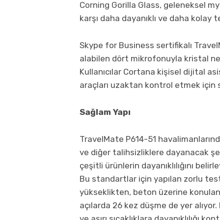
Corning Gorilla Glass, geleneksel m
karşı daha dayanıklı ve daha kolay t
Skype for Business sertifikalı Trave
alabilen dört mikrofonuyla kristal n
Kullanıcılar Cortana kişisel dijital 
araçları uzaktan kontrol etmek için 
Sağlam Yapı
TravelMate P614-51 havalimanlarında
ve diğer talihsizliklere dayanacak ş
çeşitli ürünlerin dayanıklılığını belir
Bu standartlar için yapılan zorlu tes
yükseklikten, beton üzerine konulan 2
açılarda 26 kez düşme de yer alıyor.
ve aşırı sıcaklıklara dayanıklılığı kontr