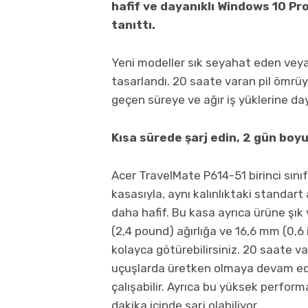
hafif ve dayanıklı Windows 10 Pr
tanıttı.
Yeni modeller sık seyahat eden veya 
tasarlandı. 20 saate varan pil ömrüy
geçen süreye ve ağır iş yüklerine day
Kısa sürede şarj edin, 2 gün boy
Acer TravelMate P614-51 birinci sı
kasasıyla, aynı kalınlıktaki standa
daha hafif. Bu kasa ayrıca ürüne şık 
(2,4 pound) ağırlığa ve 16,6 mm (0,6 i
kolayca götürebilirsiniz. 20 saate va
uçuşlarda üretken olmaya devam ede
çalışabilir. Ayrıca bu yüksek performa
dakika içinde şarj olabiliyor.