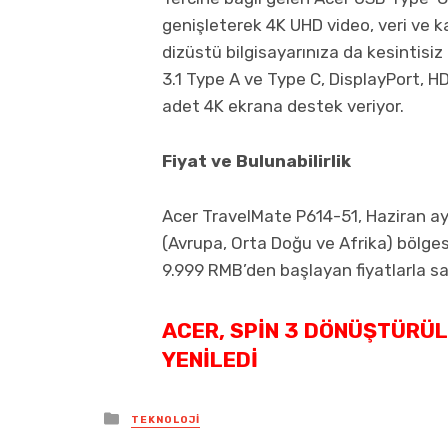
genişleterek 4K UHD video, veri ve ka
dizüstü bilgisayarınıza da kesintisiz
3.1 Type A ve Type C, DisplayPort, HD
adet 4K ekrana destek veriyor.
Fiyat ve Bulunabilirlik
Acer TravelMate P614-51, Haziran a
(Avrupa, Orta Doğu ve Afrika) bölges
9.999 RMB’den başlayan fiyatlarla s
ACER, SPIN 3 DÖNÜŞTÜRÜLE
YENILEDI
Posted
TEKNOLOJI
in