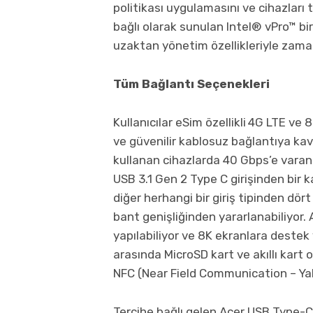
politikası uygulamasını ve cihazları 
bağlı olarak sunulan Intel® vPro™ b
uzaktan yönetim özellikleriyle zama
Tüm Bağlantı Seçenekleri
Kullanıcılar eSim özellikli
4G LTE ve 8
ve güvenilir kablosuz bağlantıya kav
kullanan cihazlarda 40 Gbps’e varan v
USB 3.1 Gen 2 Type C girişinden bir k
diğer herhangi bir giriş tipinden dört
bant genişliğinden yararlanabiliyor. 
yapılabiliyor ve 8K ekranlara destek 
arasında MicroSD kart ve akıllı kart 
NFC (Near Field Communication – Yakın
Tercihe bağlı gelen Acer USB Type-C D