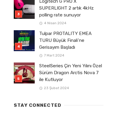
Logitech G PRO X
SUPERLIGHT 2 artık 4kHz
polling rate sunuyor
4 Nisan 2024
Tulpar PROTALITY EMEA
TURU Büyük Finali’ne
Gerisayım Başladı
7 Mart 2024
SteelSeries Çin Yeni Yılını Özel
Sürüm Dragon Arctis Nova 7
ile Kutluyor
23 Şubat 2024
STAY CONNECTED