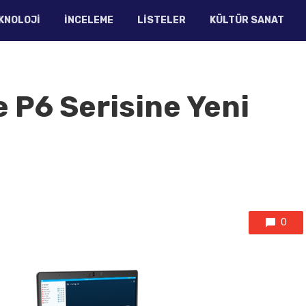
KNOLOJI
İNCELEME
LISTELER
KÜLTÜR SANAT
 P6 Serisine Yeni
0