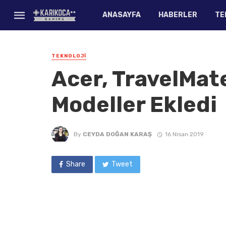
ANASAYFA
HABERLER
TE
TEKNOLOJI
Acer, TravelMate
Modeller Ekledi
By
CEYDA DOĞAN KARAŞ
16 Nisan 2019
Share
Tweet