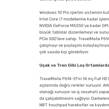
Windows 10 Pro işletim sistemini kull
Intel Core i7 modellerine kadar işle
NVIDIA GeForce MX250’ye kadar GPU 
büyük tablolar düzenlemeyi ve sunum
PCIe SSD’lere sahip. TravelMate P61
çalışmayı ve paylaşımı kolaylaştırıy
çok sayıda kişi görebiliyor.
Uçak ve Tren Gibi Loş Ortamlard
TravelMate P614-51’in 14 inç Full HD
açılarında doğru renkler sunuyor. A
olanağı sunuyor ve iş seyahati yapan
da çalışabilmesini sağlıyor. Darbeler
NBT touchpad hareketler ve kaydırma