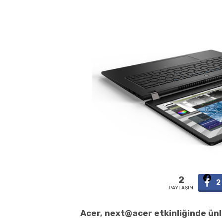
2
2
PAYLAŞIM
Acer, next@acer etkinliğinde ünl