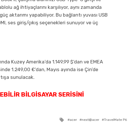
blolu ağ ihtiyaçlarını karşılıyor, aynı zamanda
 güç aktarımı yapabiliyor. Bu bağlantı yuvası USB
MI, ses giriş/çıkış seçenekleri sunuyor ve üç
yında Kuzey Amerika’da 1.149,99 $’dan ve EMEA
inde 1.249,00 €’dan, Mayıs ayında ise Çin’de
atışa sunulacak.
BILIR BILGISAYAR SERISINI
Tagged
acer
next@acer
TravelMate P6
with