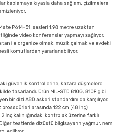
ylar kaplamaya kıyasla daha sağlam, çizilmelere
emizleniyor.
lMate P614-51, sesleri 1,98 metre uzaktan
etliğinde video konferanslar yapmayı sağlıyor.
asistan ile organize olmak, müzik çalmak ve evdeki
sesli komutlardan yararlanabiliyor.
ki güvenlik kontrollerine, kazara düşmelere
ekilde tasarlandı. Ürün MIL-STD 810G, 810F gibi
leyen bir dizi ABD askeri standardını da karşılıyor.
t prosedürleri arasında 122 cm (48 inç)
 inç kalınlığındaki kontrplak üzerine farklı
 Diğer testlerde dizüstü bilgisayarın yağmur, nem
ol ediliyor.