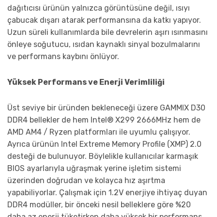
dağıtıcısı ürünün yalnızca görüntüsüne değil, ısıyı
çabucak dışarı atarak performansına da katkı yapıyor.
Uzun süreli kullanımlarda bile devrelerin aşırı ısınmasını
önleye soğutucu, ısıdan kaynaklı sinyal bozulmalarını
ve performans kaybını önlüyor.
Yüksek Performans ve Enerji Verimliliği
Üst seviye bir üründen bekleneceği üzere GAMMIX D30
DDR4 bellekler de hem Intel® X
299 2666
MHz hem de
AMD AM4 / Ryzen platformları ile uyumlu çalışıyor.
Ayrıca ürünün Intel Extreme Memory Profile (XMP) 2.0
desteği de bulunuyor. Böylelikle kullanıcılar karmaşık
BIOS ayarlarıyla uğraşmak yerine işletim sistemi
üzerinden doğrudan ve kolayca hız aşırtma
yapabiliyorlar. Çalışmak için 1.2V enerjiye ihtiyaç duyan
DDR4 modüller, bir önceki nesil belleklere göre %20
daha az enerji tüketirken daha yüksek bir performans