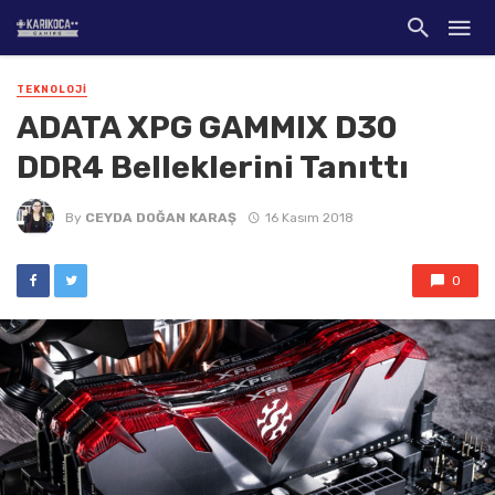
TEKNOLOJI
ADATA XPG GAMMIX D30
DDR4 Belleklerini Tanıttı
By
CEYDA DOĞAN KARAŞ
16 Kasım 2018
0