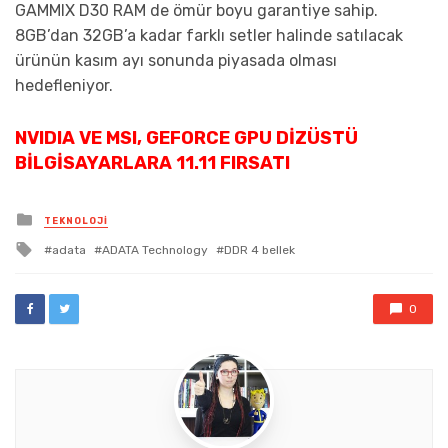
GAMMIX D30 RAM de ömür boyu garantiye sahip.
8GB’dan 32GB’a kadar farklı setler halinde satılacak
ürünün kasım ayı sonunda piyasada olması
hedefleniyor.
NVIDIA VE MSI, GEFORCE GPU DIZÜSTÜ
BILGISAYARLARA 11.11 FIRSATI
Posted
TEKNOLOJI
in
Tagged
adata
ADATA Technology
DDR 4 bellek
with
0