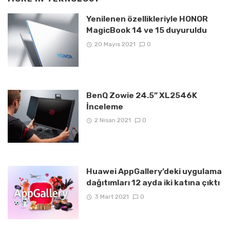
Yenilenen özellikleriyle HONOR
MagicBook 14 ve 15 duyuruldu
20 Mayıs 2021
0
BenQ Zowie 24.5” XL2546K
İnceleme
2 Nisan 2021
0
Huawei AppGallery’deki uygulama
dağıtımları 12 ayda iki katına çıktı
3 Mart 2021
0