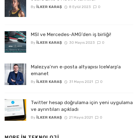
By
İLKER KARAŞ
8 Eylül 2023
0
MSI ve Mercedes-AMG’den iş birliği!
By
İLKER KARAŞ
30 Mayıs 2023
0
Malezya’nın e-posta altyapısı IceWarp’a
emanet
By
İLKER KARAŞ
31 Mayıs 2021
0
Twitter hesap doğrulama için yeni uygulama
ve ayrıntıları açıkladı
By
İLKER KARAŞ
21 Mayıs 2021
0
MORE IN
TEKNOLOJI