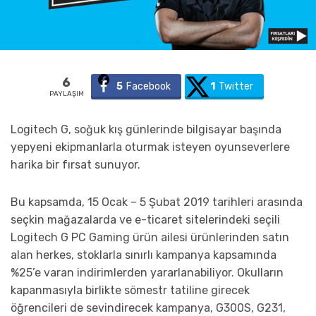
6
5
Facebook
1
Twitter
PAYLAŞIM
Logitech G, soğuk kış günlerinde bilgisayar başında
yepyeni ekipmanlarla oturmak isteyen oyunseverlere
harika bir fırsat sunuyor.
Bu kapsamda, 15 Ocak – 5 Şubat 2019 tarihleri arasında
seçkin mağazalarda ve e-ticaret sitelerindeki seçili
Logitech G PC Gaming ürün ailesi ürünlerinden satın
alan herkes, stoklarla sınırlı kampanya kapsamında
%25’e varan indirimlerden yararlanabiliyor. Okulların
kapanmasıyla birlikte sömestr tatiline girecek
öğrencileri de sevindirecek kampanya, G300S, G231,