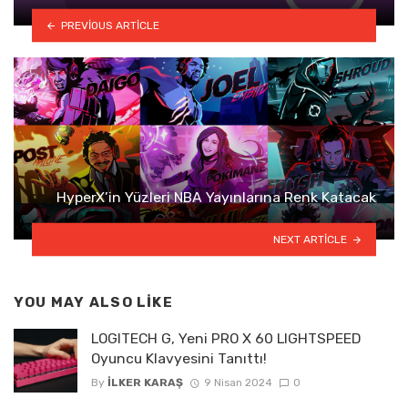
PREVIOUS ARTICLE
HyperX’in Yüzleri NBA Yayınlarına Renk Katacak
NEXT ARTICLE
YOU MAY ALSO LIKE
LOGITECH G, Yeni PRO X 60 LIGHTSPEED
Oyuncu Klavyesini Tanıttı!
By
İLKER KARAŞ
9 Nisan 2024
0