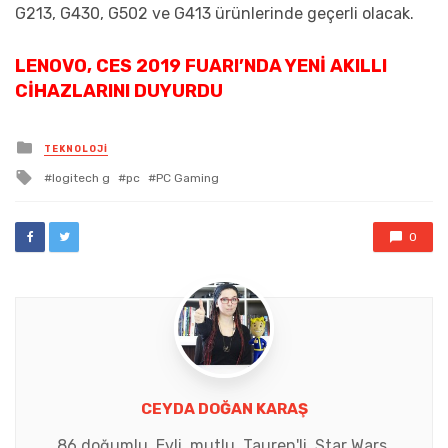
G213, G430, G502 ve G413 ürünlerinde geçerli olacak.
LENOVO, CES 2019 FUARI’NDA YENI AKILLI
CIHAZLARINI DUYURDU
Posted
TEKNOLOJI
in
Tagged
logitech g
pc
PC Gaming
with
0
CEYDA DOĞAN KARAŞ
86 doğumlu. Evli, mutlu, Tauren'li. Star Wars,