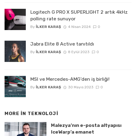
Logitech G PRO X SUPERLIGHT 2 artık 4kHz
polling rate sunuyor
By
İLKER KARAŞ
4 Nisan 2024
0
Jabra Elite 8 Active tanıtıldı
By
İLKER KARAŞ
8 Eylül 2023
0
MSI ve Mercedes-AMG’den iş birliği!
By
İLKER KARAŞ
30 Mayıs 2023
0
MORE IN
TEKNOLOJI
Malezya’nın e-posta altyapısı
IceWarp’a emanet