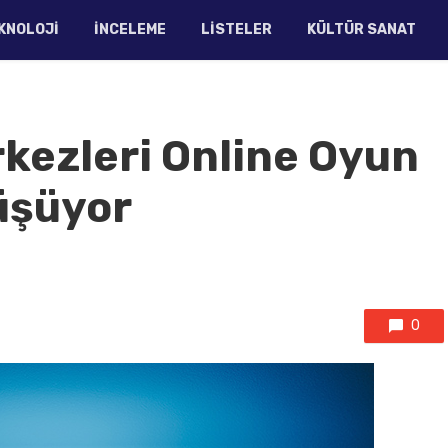
KNOLOJI
İNCELEME
LISTELER
KÜLTÜR SANAT
rkezleri Online Oyun
üşüyor
0