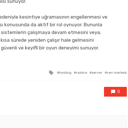
pısı sunuyor.
r nedeniyle kesintiye uğramasının engellenmesi ve
 konusunda da aktif bir rol oynuyor. Bununla
lan sistemlerin çalışmaya devam etmesini veya,
ısa sürede yeniden çalışır hale gelmesini
güvenli ve keyifli bir oyun deneyimi sunuyor.
Tagged
hosting
radore
server
veri merkezi
with
0