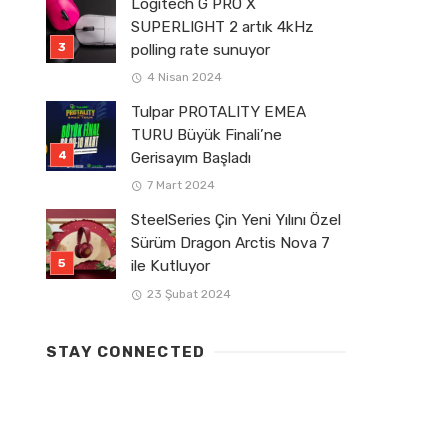
Logitech G PRO X
SUPERLIGHT 2 artık 4kHz
polling rate sunuyor
4 Nisan 2024
Tulpar PROTALITY EMEA
TURU Büyük Finali’ne
Gerisayım Başladı
7 Mart 2024
SteelSeries Çin Yeni Yılını Özel
Sürüm Dragon Arctis Nova 7
ile Kutluyor
23 Şubat 2024
STAY CONNECTED