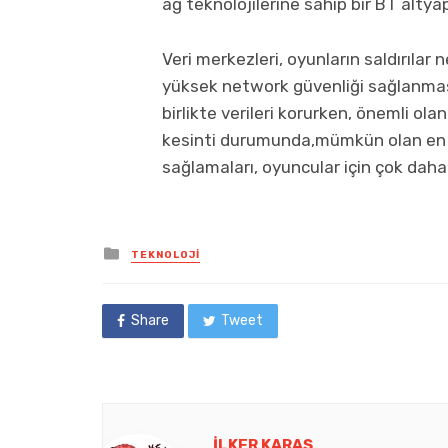
ağ teknolojilerine sahip bir BT altya
Veri merkezleri, oyunların saldırıla
yüksek network güvenliği sağlanması
birlikte verileri korurken, önemli o
kesinti durumunda,mümkün olan en k
sağlamaları, oyuncular için çok daha 
Posted
TEKNOLOJI
in
Share
Tweet
İLKER KARAŞ