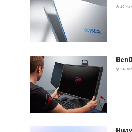
20 May
BenQ
2 Nisa
Huaw