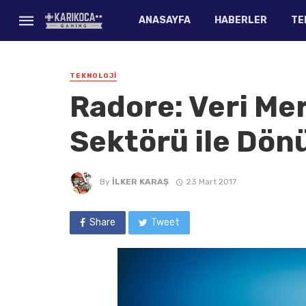
ANASAYFA
HABERLER
TE
TEKNOLOJI
Radore: Veri Me
Sektörü ile Dön
By
İLKER KARAŞ
23 Mart 2017
Share
Tweet