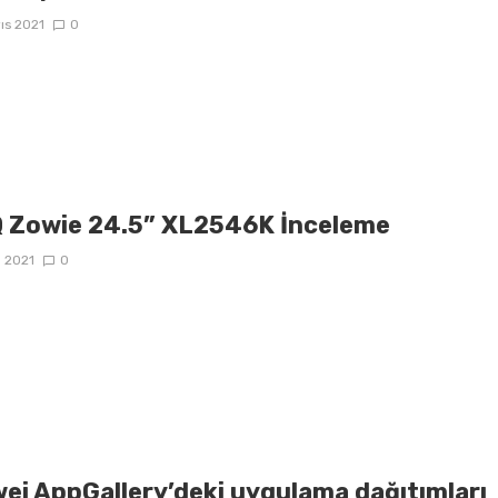
ıs 2021
0
 Zowie 24.5” XL2546K İnceleme
n 2021
0
ei AppGallery’deki uygulama dağıtımları