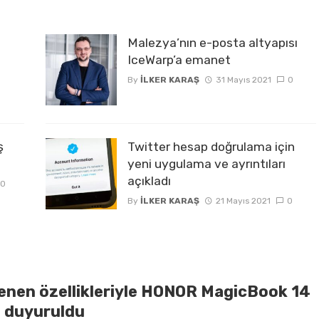
Malezya’nın e-posta altyapısı
IceWarp’a emanet
By
İLKER KARAŞ
31 Mayıs 2021
0
ş
Twitter hesap doğrulama için
yeni uygulama ve ayrıntıları
açıkladı
0
By
İLKER KARAŞ
21 Mayıs 2021
0
lenen özellikleriyle HONOR MagicBook 14
5 duyuruldu