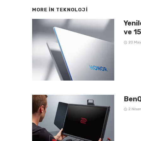
MORE IN
TEKNOLOJI
Yeni
ve 1
20 May
BenQ
2 Nisa