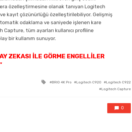
era özelleştirmesine olanak tanıyan Logitech
ve kayıt çözünürlüğü özelleştirilebiliyor. Gelişmiş
, otomatik odaklama ve saniyede işlenen kare
ch Capture, tüm ayarları kullanıcı profiline
ay bir kullanım sunuyor.
PAY ZEKASI ILE GÖRME ENGELLILER
”
Tagged
BRIO 4K Pro
Logitech C920
Logitech C922
with
Logitech Capture
0