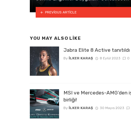
PREVIOUS ARTICLE
YOU MAY ALSO LIKE
Jabra Elite 8 Active tanıtıldı
By
İLKER KARAŞ
8 Eylül 2023
0
MSI ve Mercedes-AMG’den i
birliği!
By
İLKER KARAŞ
30 Mayıs 2023