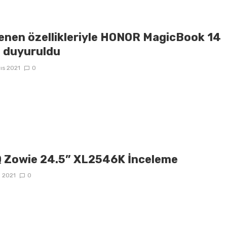
lenen özellikleriyle HONOR MagicBook 14
5 duyuruldu
ıs 2021
0
 Zowie 24.5” XL2546K İnceleme
n 2021
0