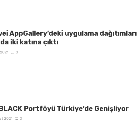
ei AppGallery’deki uygulama dağıtımları
da iki katına çıktı
 2021
0
LACK Portföyü Türkiye’de Genişliyor
at 2021
0