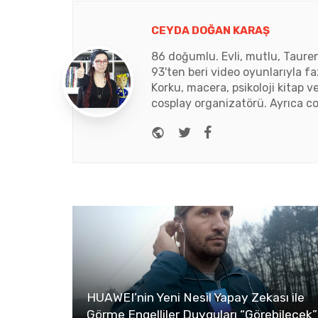
CEYDA DOĞAN KARAŞ
86 doğumlu. Evli, mutlu, Tauren
93'ten beri video oyunlarıyla fa
Korku, macera, psikoloji kitap v
cosplay organizatörü. Ayrıca co
Website
Twitter
Facebook
HUAWEI’nin Yeni Nesil Yapay Zekası ile
Görme Engelliler Duyguları “Görebilecek”