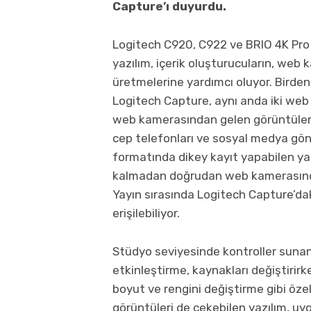
Capture’ı duyurdu.
Logitech C920, C922 ve BRIO 4K Pro
yazılım, içerik oluşturucuların, web 
üretmelerine yardımcı oluyor. Bird
Logitech Capture, aynı anda iki we
web kamerasından gelen görüntüleri 
cep telefonları ve sosyal medya gönde
formatında dikey kayıt yapabilen ya
kalmadan doğrudan web kamerasında
Yayın sırasında Logitech Capture’d
erişilebiliyor.
Stüdyo seviyesinde kontroller suna
etkinleştirme, kaynakları değiştirirk
boyut ve rengini değiştirme gibi özell
görüntüleri de çekebilen yazılım, u