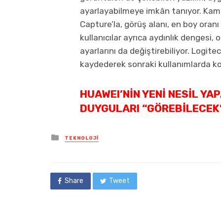
ayarlayabilmeye imkân tanıyor. Kam
Capture’la, görüş alanı, en boy oranı 
kullanıcılar ayrıca aydınlık dengesi
ayarlarını da değiştirebiliyor. Logite
kaydederek sonraki kullanımlarda kol
HUAWEI’NIN YENI NESIL YA
DUYGULARI “GÖREBILECEK
Posted
TEKNOLOJI
in
Share
Tweet