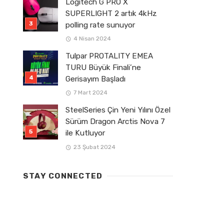
Logitech G PRO X
SUPERLIGHT 2 artık 4kHz
polling rate sunuyor
4 Nisan 2024
Tulpar PROTALITY EMEA
TURU Büyük Finali’ne
Gerisayım Başladı
7 Mart 2024
SteelSeries Çin Yeni Yılını Özel
Sürüm Dragon Arctis Nova 7
ile Kutluyor
23 Şubat 2024
STAY CONNECTED