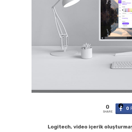
0
0
SHARE
Logitech, video içerik oluşturmay