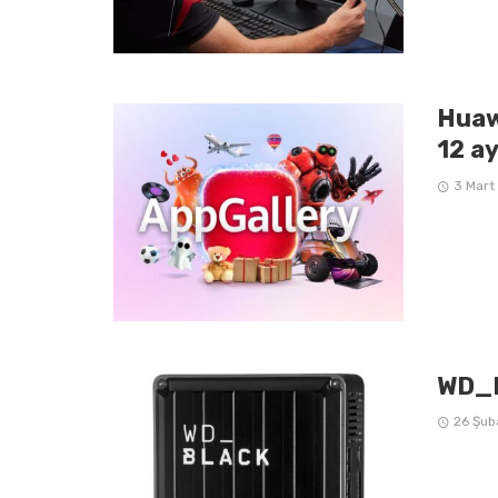
Huaw
12 ay
3 Mart
WD_B
26 Şub