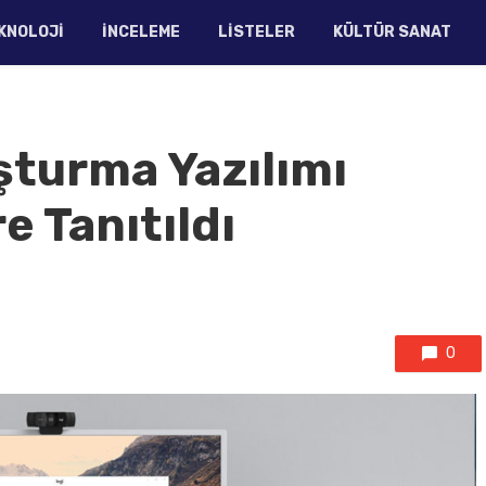
KNOLOJI
İNCELEME
LISTELER
KÜLTÜR SANAT
şturma Yazılımı
e Tanıtıldı
0