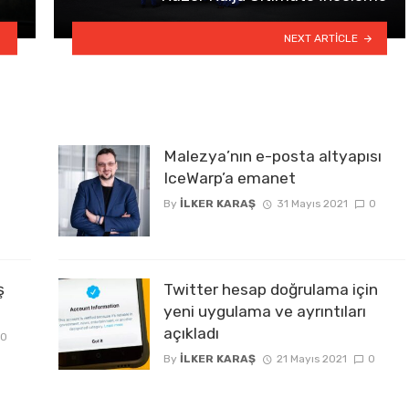
NEXT ARTICLE
Malezya’nın e-posta altyapısı
IceWarp’a emanet
By
İLKER KARAŞ
31 Mayıs 2021
0
ş
Twitter hesap doğrulama için
yeni uygulama ve ayrıntıları
açıkladı
0
By
İLKER KARAŞ
21 Mayıs 2021
0