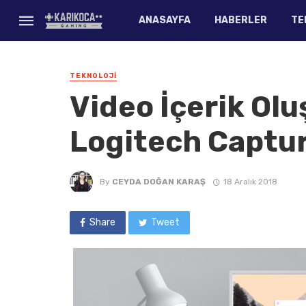
ANASAYFA
HABERLER
TE
TEKNOLOJI
Video İçerik Olu
Logitech Captur
By
CEYDA DOĞAN KARAŞ
18 Aralık 2018
Share
Tweet