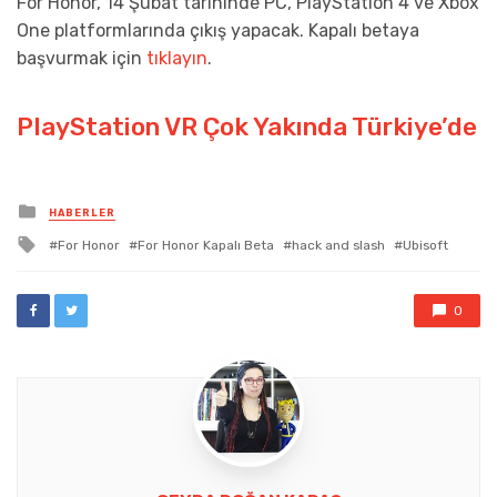
For Honor, 14 Şubat tarihinde PC, PlayStation 4 ve Xbox
One platformlarında çıkış yapacak. Kapalı betaya
başvurmak için
tıklayın
.
PlayStation VR Çok Yakında Türkiye’de
Posted
HABERLER
in
Tagged
For Honor
For Honor Kapalı Beta
hack and slash
Ubisoft
with
0