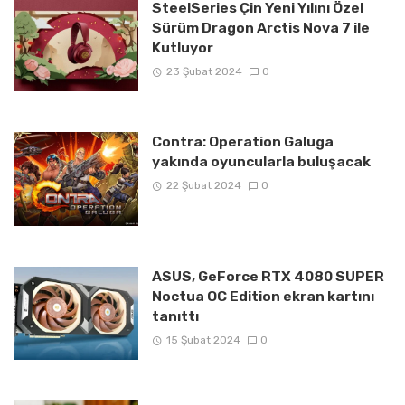
SteelSeries Çin Yeni Yılını Özel
Sürüm Dragon Arctis Nova 7 ile
Kutluyor
23 Şubat 2024
0
Contra: Operation Galuga
yakında oyuncularla buluşacak
22 Şubat 2024
0
ASUS, GeForce RTX 4080 SUPER
Noctua OC Edition ekran kartını
tanıttı
15 Şubat 2024
0