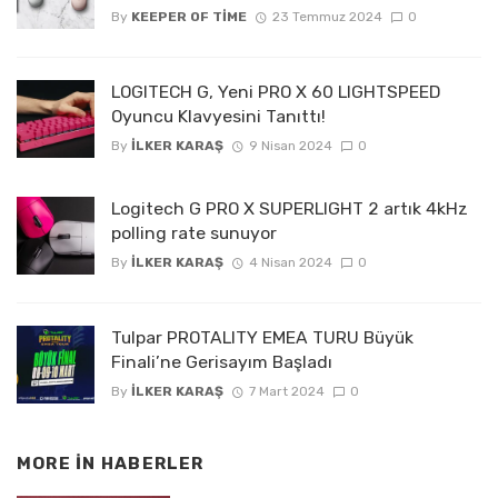
By
KEEPER OF TIME
23 Temmuz 2024
0
LOGITECH G, Yeni PRO X 60 LIGHTSPEED
Oyuncu Klavyesini Tanıttı!
By
İLKER KARAŞ
9 Nisan 2024
0
Logitech G PRO X SUPERLIGHT 2 artık 4kHz
polling rate sunuyor
By
İLKER KARAŞ
4 Nisan 2024
0
Tulpar PROTALITY EMEA TURU Büyük
Finali’ne Gerisayım Başladı
By
İLKER KARAŞ
7 Mart 2024
0
MORE IN
HABERLER