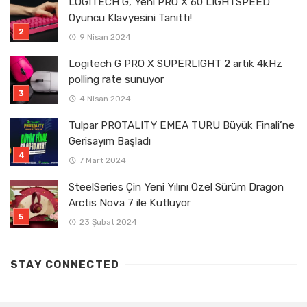
LOGITECH G, Yeni PRO X 60 LIGHTSPEED
Oyuncu Klavyesini Tanıttı!
9 Nisan 2024
Logitech G PRO X SUPERLIGHT 2 artık 4kHz
polling rate sunuyor
4 Nisan 2024
Tulpar PROTALITY EMEA TURU Büyük Finali’ne
Gerisayım Başladı
7 Mart 2024
SteelSeries Çin Yeni Yılını Özel Sürüm Dragon
Arctis Nova 7 ile Kutluyor
23 Şubat 2024
STAY CONNECTED