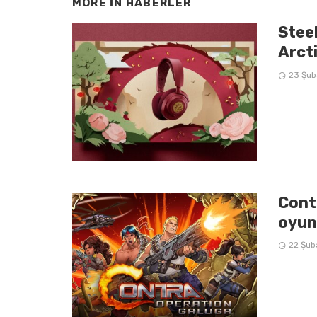
MORE IN
HABERLER
Steel
Arcti
23 Şub
Cont
oyun
22 Şub