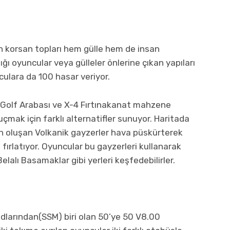
an korsan topları hem gülle hem de insan
tığı oyuncular veya gülleler önlerine çıkan yapıları
culara da 100 hasar veriyor.
 Golf Arabası ve X-4 Fırtınakanat mahzene
a uçmak için farklı alternatifler sunuyor. Haritada
 oluşan Volkanik gayzerler hava püskürterek
fırlatıyor. Oyuncular bu gayzerleri kullanarak
lalı Basamaklar gibi yerleri keşfedebilirler.
 Modlarından(SSM) biri olan 50’ye 50 V8.00