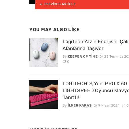
PREVIOUS ARTICLE
YOU MAY ALSO LIKE
Logitech Yazın Enerjisini Ça
Alanlarına Taşıyor
By
KEEPER OF TIME
23 Temmuz 20
0
LOGITECH G, Yeni PRO X 60
LIGHTSPEED Oyuncu Klavye
Tanıttı!
By
İLKER KARAŞ
9 Nisan 2024
0