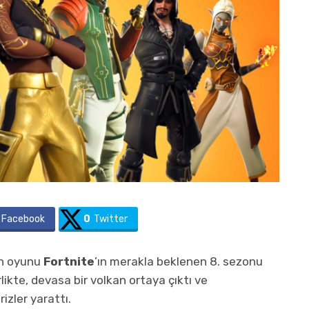
Facebook
0
Twitter
lan oyunu
Fortnite
’ın merakla beklenen 8. sezonu
likte, devasa bir volkan ortaya çıktı ve
izler yarattı.