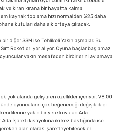
 iki takıma ayrılan oyuncular iki farklı otobüsle
cak ve kıran kırana bir hayatta kalma
hem kaynak toplama hızı normalden %25 daha
phane kutuları daha sık ortaya çıkacak.
bir diğer SSM ise Tehlikeli Yakınlaşmalar. Bu
Sırt Roketleri yer alıyor. Oyuna başlar başlamaz
n oyuncular yakın mesafeden birbirlerini avlamaya
k çok alanda geliştiren özellikler içeriyor. V8.00
zünde oyuncuların çok beğeneceği değişiklikler
k kendilerine yakın bir yere koyulan Ada
r Ada İşareti kısayoluna iki kez bastığında ise
gereken alan olarak işaretleyebilecekler.