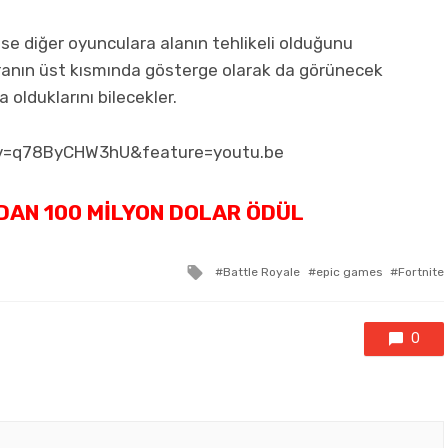
ise diğer oyunculara alanın tehlikeli olduğunu
kranın üst kısmında gösterge olarak da görünecek
olduklarını bilecekler.
v=q78ByCHW3hU&feature=youtu.be
DAN 100 MILYON DOLAR ÖDÜL
Tagged
Battle Royale
epic games
Fortnite
with
0