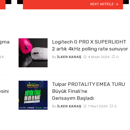
NEXT ARTICLE
lışma
Logitech G PRO X SUPERLIGHT
2 artık 4kHz polling rate sunuyor
24
By
İLKER KARAŞ
4 Nisan 2024
0
Tulpar PROTALITY EMEA TURU
sini
Büyük Finali’ne
Gerisayım Başladı
By
İLKER KARAŞ
7 Mart 2024
0