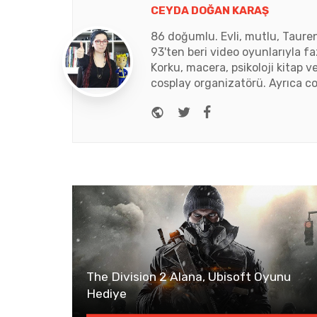
CEYDA DOĞAN KARAŞ
86 doğumlu. Evli, mutlu, Tauren
93'ten beri video oyunlarıyla fa
Korku, macera, psikoloji kitap v
cosplay organizatörü. Ayrıca co
Website
Twitter
Facebook
The Division 2 Alana, Ubisoft Oyunu
Hediye