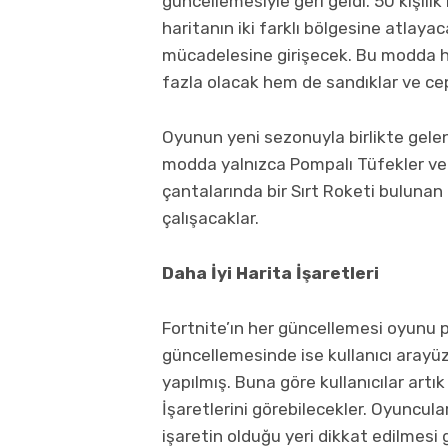
güncellemesiyle geri geldi. 50 kişilik
haritanın iki farklı bölgesine atlaya
mücadelesine girişecek. Bu modda 
fazla olacak hem de sandıklar ve ce
Oyunun yeni sezonuyla birlikte gelen 
modda yalnızca Pompalı Tüfekler ve 
çantalarında bir Sırt Roketi buluna
çalışacaklar.
Daha İyi Harita İşaretleri
Fortnite’ın her güncellemesi oyunu pe
güncellemesinde ise kullanıcı arayü
yapılmış. Buna göre kullanıcılar artı
İşaretlerini görebilecekler. Oyuncula
işaretin olduğu yeri dikkat edilmesi 