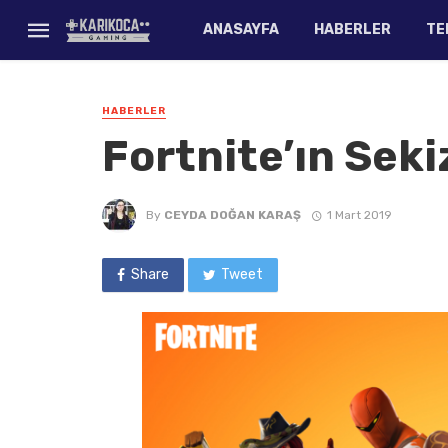
ANASAYFA
HABERLER
TE
HABERLER
Fortnite’ın Seki
By
CEYDA DOĞAN KARAŞ
1 Mart 2019
Share
Tweet