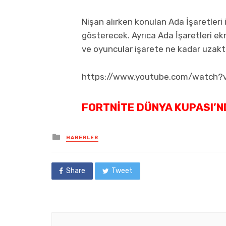
Nişan alırken konulan Ada İşaretleri 
gösterecek. Ayrıca Ada İşaretleri e
ve oyuncular işarete ne kadar uzakta 
https://www.youtube.com/watch?
FORTNITE DÜNYA KUPASI’N
Posted
HABERLER
in
Share
Tweet