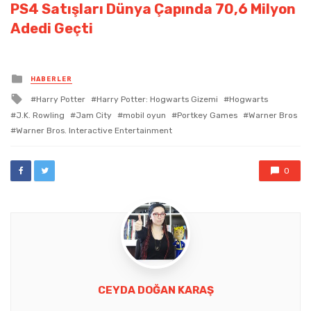
PS4 Satışları Dünya Çapında 70,6 Milyon
Adedi Geçti
Posted
HABERLER
in
Tagged
Harry Potter
Harry Potter: Hogwarts Gizemi
Hogwarts
with
J.K. Rowling
Jam City
mobil oyun
Portkey Games
Warner Bros
Warner Bros. Interactive Entertainment
0
CEYDA DOĞAN KARAŞ