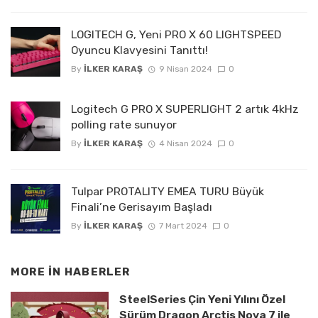
LOGITECH G, Yeni PRO X 60 LIGHTSPEED
Oyuncu Klavyesini Tanıttı!
By
İLKER KARAŞ
9 Nisan 2024
0
Logitech G PRO X SUPERLIGHT 2 artık 4kHz
polling rate sunuyor
By
İLKER KARAŞ
4 Nisan 2024
0
Tulpar PROTALITY EMEA TURU Büyük
Finali’ne Gerisayım Başladı
By
İLKER KARAŞ
7 Mart 2024
0
MORE IN
HABERLER
SteelSeries Çin Yeni Yılını Özel
Sürüm Dragon Arctis Nova 7 ile