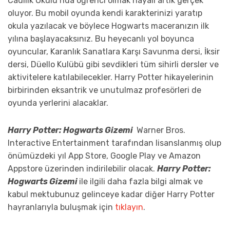
Cadılık Okulu’nda öğrenci olmak hayali artık gerçek
oluyor. Bu mobil oyunda kendi karakterinizi yaratıp
okula yazılacak ve böylece Hogwarts maceranızın ilk
yılına başlayacaksınız. Bu heyecanlı yol boyunca
oyuncular, Karanlık Sanatlara Karşı Savunma dersi, İksir
dersi, Düello Kulübü gibi sevdikleri tüm sihirli dersler ve
aktivitelere katılabilecekler. Harry Potter hikayelerinin
birbirinden eksantrik ve unutulmaz profesörleri de
oyunda yerlerini alacaklar.
Harry Potter: Hogwarts Gizemi
Warner Bros.
Interactive Entertainment tarafından lisanslanmış olup
önümüzdeki yıl App Store, Google Play ve Amazon
Appstore üzerinden indirilebilir olacak.
Harry Potter:
Hogwarts Gizemi
ile ilgili daha fazla bilgi almak ve
kabul mektubunuz gelinceye kadar diğer Harry Potter
hayranlarıyla buluşmak için
tıklayın
.