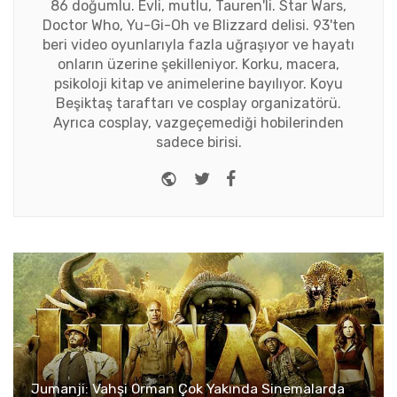
86 doğumlu. Evli, mutlu, Tauren'li. Star Wars,
Doctor Who, Yu-Gi-Oh ve Blizzard delisi. 93'ten
beri video oyunlarıyla fazla uğraşıyor ve hayatı
onların üzerine şekilleniyor. Korku, macera,
psikoloji kitap ve animelerine bayılıyor. Koyu
Beşiktaş taraftarı ve cosplay organizatörü.
Ayrıca cosplay, vazgeçemediği hobilerinden
sadece birisi.
Website
Twitter
Facebook
Jumanji: Vahşi Orman Çok Yakında Sinemalarda