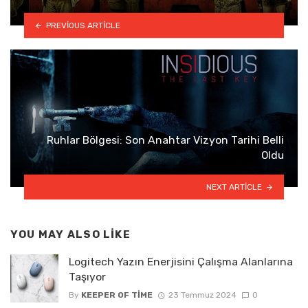
PREVIOUS ARTICLE
Ruhlar Bölgesi: Son Anahtar Vizyon Tarihi Belli
Oldu
NEXT ARTICLE
YOU MAY ALSO LIKE
Logitech Yazın Enerjisini Çalışma Alanlarına
Taşıyor
By
KEEPER OF TIME
23 Temmuz 2024
0