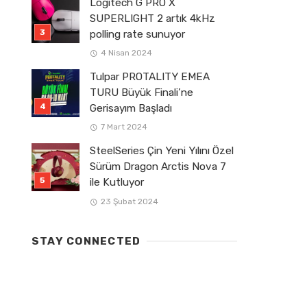
Logitech G PRO X
SUPERLIGHT 2 artık 4kHz
polling rate sunuyor
4 Nisan 2024
Tulpar PROTALITY EMEA
TURU Büyük Finali’ne
Gerisayım Başladı
7 Mart 2024
SteelSeries Çin Yeni Yılını Özel
Sürüm Dragon Arctis Nova 7
ile Kutluyor
23 Şubat 2024
STAY CONNECTED