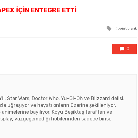
PEX İÇIN ENTEGRE ETTI
Tagged
point blank
with
0
'li. Star Wars, Doctor Who, Yu-Gi-Oh ve Blizzard delisi.
zla uğraşıyor ve hayatı onların üzerine şekilleniyor.
e animelerine bayılıyor. Koyu Beşiktaş taraftarı ve
splay, vazgeçemediği hobilerinden sadece birisi.