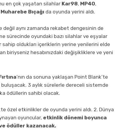
nu en çok yaşatan silahlar
Kar98
,
MP40
,
Muharebe Bıçağı
da oyunda yerini aldı.
rle değil aynı zamanda rekabet dengesinin de
me sürecinde oyundaki bazı silahlar ve eşyalar
r sahip oldukları içeriklerin yerine yenilerini elde
dan biriyseniz hesabınızdaki değişikliklere ve yeni
Fırtına
’nın da sonuna yaklaşan Point Blank’te
buluşacak. 3 aylık sürelerle dereceli sistemde
ka ödüllerin sahibi olacak.
kte özel etkinlikler de oyunda yerini aldı. 2. Dünya
 oynayan oyuncular,
etkinlik dönemi boyunca
 ve ödüller kazanacak.