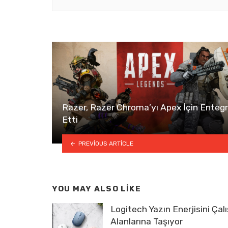
Razer, Razer Chroma’yı Apex İçin Enteg
Etti
PREVIOUS ARTICLE
YOU MAY ALSO LIKE
Logitech Yazın Enerjisini Ça
Alanlarına Taşıyor