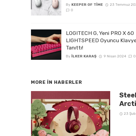
By
KEEPER OF TIME
23 Temmuz 20
0
LOGITECH G, Yeni PRO X 60
LIGHTSPEED Oyuncu Klavye
Tanıttı!
By
İLKER KARAŞ
9 Nisan 2024
0
MORE IN
HABERLER
Steel
Arcti
23 Şub