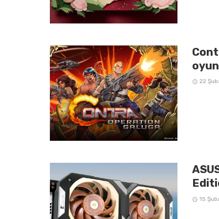
Cont
oyun
22 Şub
ASUS
Editi
15 Şub