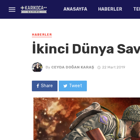
ANASAYFA
HABERLER
TE
HABERLER
İkinci Dünya Sav
By
CEYDA DOĞAN KARAŞ
22 Mart 2019
Share
Tweet