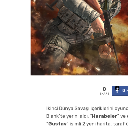
0
0
SHARE
İkinci Dünya Savaşı içeriklerini oyu
Blank’te yerini aldı. “
Harabeler
” ve
“
Gustav
” isimli 2 yeni harita, tara