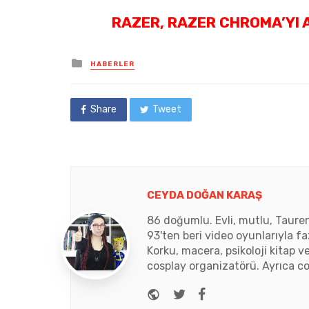
RAZER, RAZER CHROMA’YI A
Posted
HABERLER
in
Share
Tweet
CEYDA DOĞAN KARAŞ
86 doğumlu. Evli, mutlu, Tauren
93'ten beri video oyunlarıyla fa
Korku, macera, psikoloji kitap v
cosplay organizatörü. Ayrıca co
Website
Twitter
Facebook