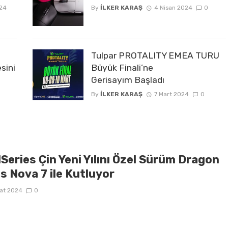
24
By
İLKER KARAŞ
4 Nisan 2024
0
Tulpar PROTALITY EMEA TURU
sini
Büyük Finali’ne
Gerisayım Başladı
By
İLKER KARAŞ
7 Mart 2024
0
Series Çin Yeni Yılını Özel Sürüm Dragon
s Nova 7 ile Kutluyor
at 2024
0