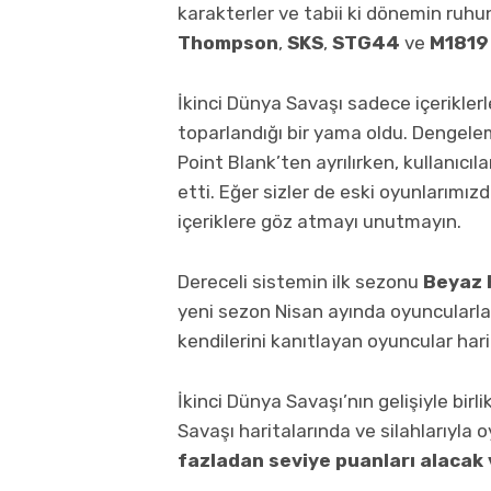
karakterler ve tabii ki dönemin ruhu
Thompson
,
SKS
,
STG44
ve
M1819
İkinci Dünya Savaşı sadece içerikle
toparlandığı bir yama oldu. Dengele
Point Blank’ten ayrılırken, kullanıcıla
etti. Eğer sizler de eski oyunlarımız
içeriklere göz atmayı unutmayın.
Dereceli sistemin ilk sezonu
Beyaz 
yeni sezon Nisan ayında oyuncularla 
kendilerini kanıtlayan oyuncular hari
İkinci Dünya Savaşı’nın gelişiyle birli
Savaşı haritalarında ve silahlarıyla
fazladan seviye puanları alacak