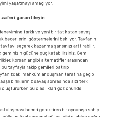
eyimi yaşatmayı amaçlıyor.
, zaferi garantileyin
neyimine farklı ve yeni bir tat katan savaş
 becerilerini göstermelerini bekliyor. Tayfanın
tayfayı seçerek kazanma şansınızı arttırabilir,
k geminizin gücüne güç katabilirsiniz. Gemi
kler, korsanlar gibi alternatifler arasından
e bu tayfayla rakip gemileri batırıp
 Tayfanızdaki mahkûmlar düşman tarafına geçip
aaşlı birlikleriniz savaş sonrasında sizi terk
ı oluştururken bu olasılıkları göz önünde
stalaşması beceri gerektiren bir oynanışa sahip.
i gülle ve özel şarapnel güllesi gibi silahları doğru