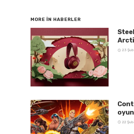
MORE IN
HABERLER
Steel
Arcti
23 Şub
Cont
oyun
22 Şub