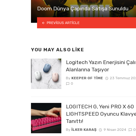
Doom Dünya Çapında Satışa Sunuldu
PREVIOUS ARTICLE
YOU MAY ALSO LIKE
Logitech Yazın Enerjisini Ça
Alanlarına Taşıyor
By
KEEPER OF TIME
23 Temmuz 20
0
LOGITECH G, Yeni PRO X 60
LIGHTSPEED Oyuncu Klavye
Tanıttı!
By
İLKER KARAŞ
9 Nisan 2024
0