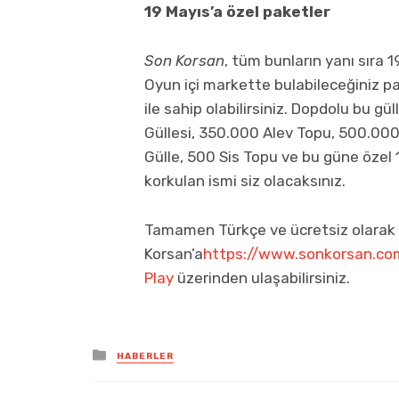
19 Mayıs’a özel paketler
Son Korsan
, tüm bunların yanı sıra 
Oyun içi markette bulabileceğiniz p
ile sahip olabilirsiniz. Dopdolu bu g
Güllesi, 350.000 Alev Topu, 500.000 
Gülle, 500 Sis Topu ve bu güne özel 
korkulan ismi siz olacaksınız.
Tamamen Türkçe ve ücretsiz olarak 
Korsan’a
https://www.sonkorsan.co
Play
üzerinden ulaşabilirsiniz.
Posted
HABERLER
in