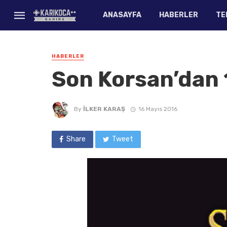
ANASAYFA
HABERLER
TE
HABERLER
Son Korsan’dan 
By
İLKER KARAŞ
16 Mayıs 2016
Share
Tweet