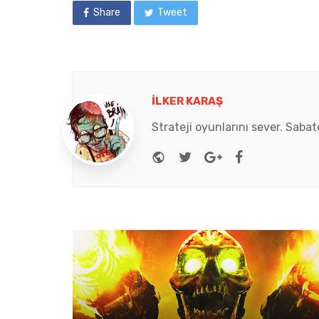
Share
Tweet
İLKER KARAŞ
Strateji oyunlarını sever. Saba
Website
Twitter
Google+
Facebook