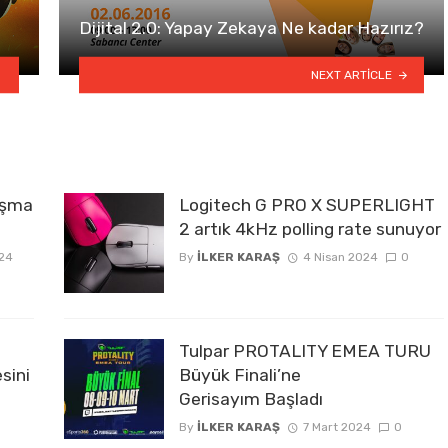
Dijital 2.0: Yapay Zekaya Ne kadar Hazırız?
NEXT ARTICLE
lışma
Logitech G PRO X SUPERLIGHT
2 artık 4kHz polling rate sunuyor
24
By
İLKER KARAŞ
4 Nisan 2024
0
Tulpar PROTALITY EMEA TURU
sini
Büyük Finali’ne
Gerisayım Başladı
By
İLKER KARAŞ
7 Mart 2024
0