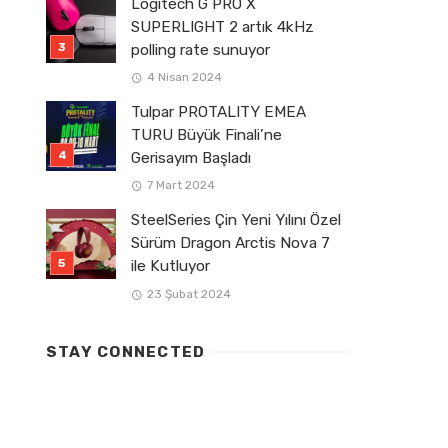
Logitech G PRO X
SUPERLIGHT 2 artık 4kHz
polling rate sunuyor
4 Nisan 2024
Tulpar PROTALITY EMEA
TURU Büyük Finali’ne
Gerisayım Başladı
7 Mart 2024
SteelSeries Çin Yeni Yılını Özel
Sürüm Dragon Arctis Nova 7
ile Kutluyor
23 Şubat 2024
STAY CONNECTED