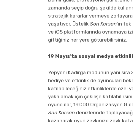
zamanda seçip doğru şekilde kullan
stratejik kararlar vermeye zorlayara
yaşatıyor. Üstelik
Son Korsan
’ın tek
ve iOS platformlarında oynamaya iz
gittiğiniz her yere götürebilirsiniz.
19 Mayıs’ta sosyal medya etkinlik
Yepyeni Kadırga modunun yanı sıra 
hediye ve etkinlik de oyuncuları bek
katılabileceğiniz etkinliklerde öze
yakalamak için çekilişe katılabilirsi
oyuncular, 19.000 Organizasyon Güll
Son Korsan
denizlerinde toplayacağın
kazanarak oyun zevkinize zevk katabi