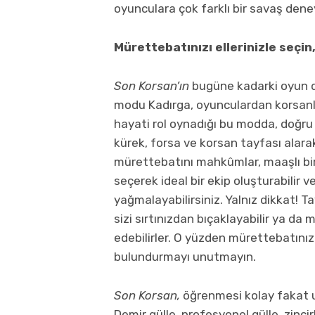
oyunculara çok farklı bir savaş den
Mürettebatınızı ellerinizle seçin
Son Korsan’ın
bugüne kadarki oyun de
modu Kadırga, oyunculardan korsanlık
hayati rol oynadığı bu modda, doğru 
kürek, forsa ve korsan tayfası alara
mürettebatını mahkûmlar, maaşlı birli
seçerek ideal bir ekip oluşturabilir v
yağmalayabilirsiniz. Yalnız dikkat!
sizi sırtınızdan bıçaklayabilir ya da m
edebilirler. O yüzden mürettebatınız
bulundurmayı unutmayın.
Son Korsan,
öğrenmesi kolay fakat u
Demir gülle, profesyonel gülle, zincirl