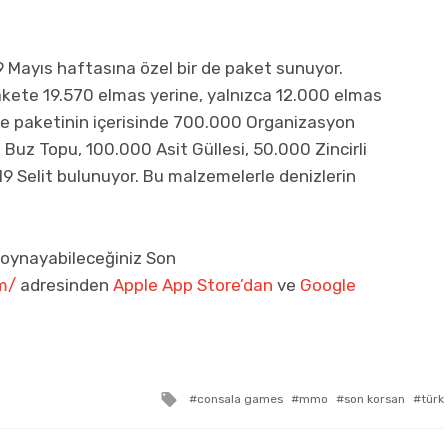
19 Mayıs haftasına özel bir de paket sunuyor.
akete 19.570 elmas yerine, yalnızca 12.000 elmas
ülle paketinin içerisinde 700.000 Organizasyon
Buz Topu, 100.000 Asit Güllesi, 50.000 Zincirli
19 Selit bulunuyor. Bu malzemelerle denizlerin
oynayabileceğiniz Son
m/
adresinden
Apple App Store’dan
ve
Google
Tagged
consala games
mmo
son korsan
türk
with