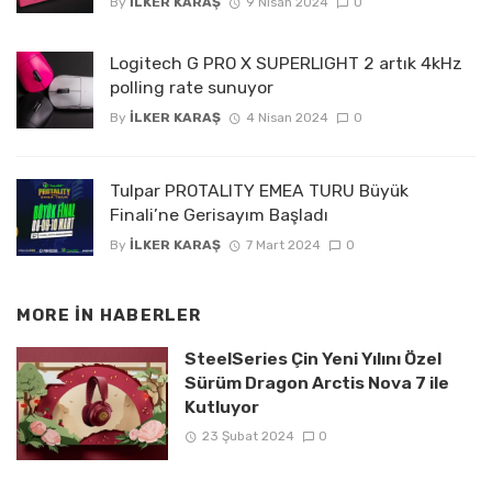
By
İLKER KARAŞ
9 Nisan 2024
0
Logitech G PRO X SUPERLIGHT 2 artık 4kHz
polling rate sunuyor
By
İLKER KARAŞ
4 Nisan 2024
0
Tulpar PROTALITY EMEA TURU Büyük
Finali’ne Gerisayım Başladı
By
İLKER KARAŞ
7 Mart 2024
0
MORE IN
HABERLER
SteelSeries Çin Yeni Yılını Özel
Sürüm Dragon Arctis Nova 7 ile
Kutluyor
23 Şubat 2024
0