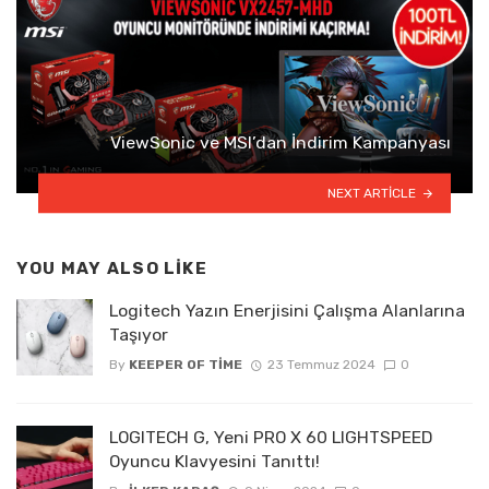
ViewSonic ve MSI’dan İndirim Kampanyası
NEXT ARTICLE
YOU MAY ALSO LIKE
Logitech Yazın Enerjisini Çalışma Alanlarına
Taşıyor
By
KEEPER OF TIME
23 Temmuz 2024
0
LOGITECH G, Yeni PRO X 60 LIGHTSPEED
Oyuncu Klavyesini Tanıttı!