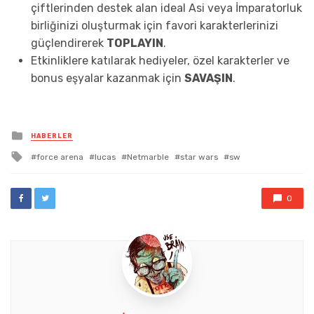
çiftlerinden destek alan ideal Asi veya İmparatorluk
birliğinizi oluşturmak için favori karakterlerinizi
güçlendirerek
TOPLAYIN
.
Etkinliklere katılarak hediyeler, özel karakterler ve
bonus eşyalar kazanmak için
SAVAŞIN
.
Posted
HABERLER
in
Tagged
force arena
lucas
Netmarble
star wars
sw
with
0