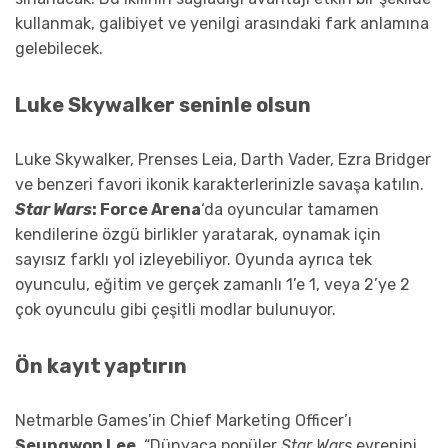
kullanmak, galibiyet ve yenilgi arasındaki fark anlamına
gelebilecek.
Luke Skywalker seninle olsun
Luke Skywalker, Prenses Leia, Darth Vader, Ezra Bridger
ve benzeri favori ikonik karakterlerinizle savaşa katılın.
Star Wars
: Force Arena
‘da oyuncular tamamen
kendilerine özgü birlikler yaratarak, oynamak için
sayısız farklı yol izleyebiliyor. Oyunda ayrıca tek
oyunculu, eğitim ve gerçek zamanlı 1’e 1, veya 2’ye 2
çok oyunculu gibi çeşitli modlar bulunuyor.
Ön kayıt yaptırın
Netmarble Games’in Chief Marketing Officer’ı
Seungwon Lee
, “Dünyaca popüler
Star Wars
evrenini