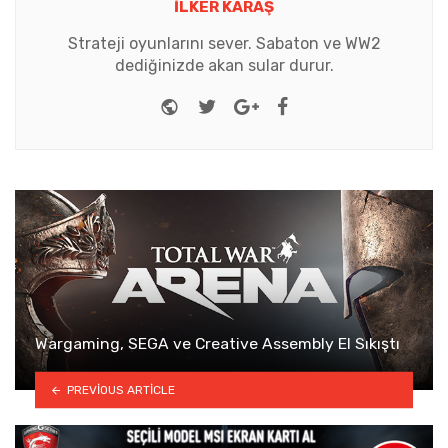
İLKER KARAŞ
Strateji oyunlarını sever. Sabaton ve WW2
dediğinizde akan sular durur.
Website
Twitter
Google+
Facebook
Wargaming, SEGA ve Creative Assembly El Sıkıştı
PREVIOUS ARTICLE