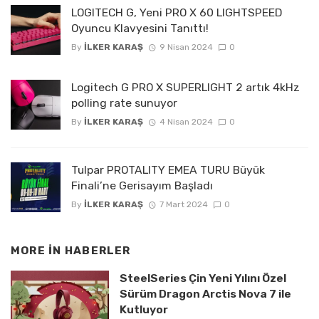
LOGITECH G, Yeni PRO X 60 LIGHTSPEED
Oyuncu Klavyesini Tanıttı!
By
İLKER KARAŞ
9 Nisan 2024
0
Logitech G PRO X SUPERLIGHT 2 artık 4kHz
polling rate sunuyor
By
İLKER KARAŞ
4 Nisan 2024
0
Tulpar PROTALITY EMEA TURU Büyük
Finali’ne Gerisayım Başladı
By
İLKER KARAŞ
7 Mart 2024
0
MORE IN
HABERLER
SteelSeries Çin Yeni Yılını Özel
Sürüm Dragon Arctis Nova 7 ile
Kutluyor