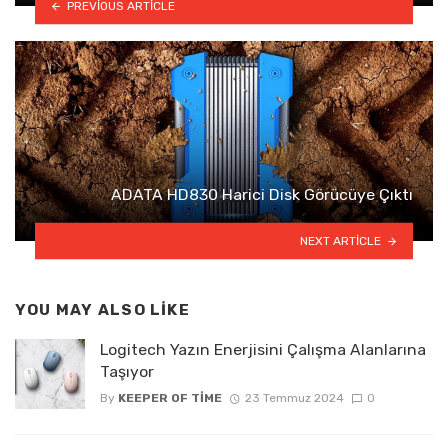
PREVIOUS ARTICLE
ADATA HD830 Harici Disk Görücüye Çıktı
NEXT ARTICLE
YOU MAY ALSO LIKE
Logitech Yazın Enerjisini Çalışma Alanlarına
Taşıyor
By
KEEPER OF TIME
23 Temmuz 2024
0