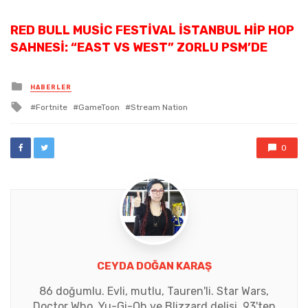
RED BULL MUSIC FESTIVAL İSTANBUL HIP HOP
SAHNESI: “EAST VS WEST” ZORLU PSM’DE
Posted
HABERLER
in
Tagged
Fortnite
GameToon
Stream Nation
with
0
CEYDA DOĞAN KARAŞ
86 doğumlu. Evli, mutlu, Tauren'li. Star Wars,
Doctor Who, Yu-Gi-Oh ve Blizzard delisi. 93'ten