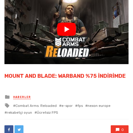
MOUNT AND BLADE: WARBAND %75 İNDIRIMDE
Posted
HABERLER
in
Tagged
Combat Arms: Reloaded
e-spor
fps
nexon europe
with
rekabetçi oyun
Ücretsiz FPS
0