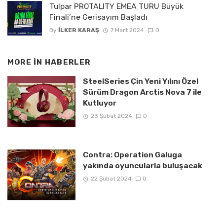
Tulpar PROTALITY EMEA TURU Büyük
Finali’ne Gerisayım Başladı
By
İLKER KARAŞ
7 Mart 2024
0
MORE IN
HABERLER
SteelSeries Çin Yeni Yılını Özel
Sürüm Dragon Arctis Nova 7 ile
Kutluyor
23 Şubat 2024
0
Contra: Operation Galuga
yakında oyuncularla buluşacak
22 Şubat 2024
0