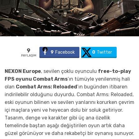
9
9
Facebook
0
Twitter
PAYLAŞIM
NEXON Europe
, sevilen çoklu oyunculu
free-to-play
FPS oyunu Combat Arms
’ın tümüyle yenilenmiş hali
olan
Combat Arms: Reloaded
’ın bugünden itibaren
indirilebilir olduğunu duyurdu. Combat Arms: Reloaded,
eski oyunun bilinen ve sevilen yanlarını korurken çevrim
içi maçlara yeni ve heyecan dolu bir soluk getiriyor.
Tasarım, denge ve karakter gibi üç ana özellik
temelinde baştan aşağı değiştirilen oyun artık daha
güzel görünüyor ve daha rekabetçi bir oynanış sunuyor.