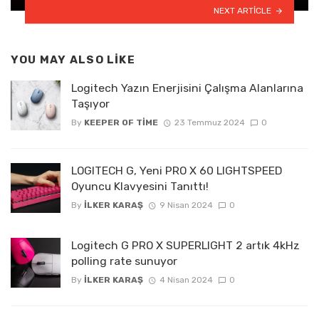
NEXT ARTICLE
YOU MAY ALSO LIKE
Logitech Yazın Enerjisini Çalışma Alanlarına
Taşıyor
By
KEEPER OF TIME
23 Temmuz 2024
0
LOGITECH G, Yeni PRO X 60 LIGHTSPEED
Oyuncu Klavyesini Tanıttı!
By
İLKER KARAŞ
9 Nisan 2024
0
Logitech G PRO X SUPERLIGHT 2 artık 4kHz
polling rate sunuyor
By
İLKER KARAŞ
4 Nisan 2024
0