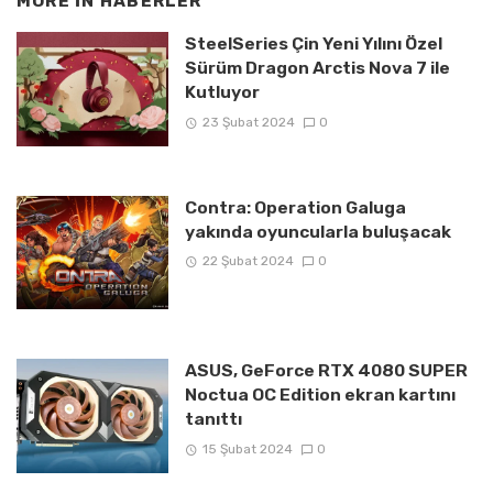
MORE IN
HABERLER
SteelSeries Çin Yeni Yılını Özel
Sürüm Dragon Arctis Nova 7 ile
Kutluyor
23 Şubat 2024
0
Contra: Operation Galuga
yakında oyuncularla buluşacak
22 Şubat 2024
0
ASUS, GeForce RTX 4080 SUPER
Noctua OC Edition ekran kartını
tanıttı
15 Şubat 2024
0