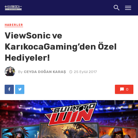
HABERLER
ViewSonic ve
KarıkocaGaming’den Özel
Hediyeler!
By
CEYDA DOĞAN KARAŞ
25 Eylül 2017
0