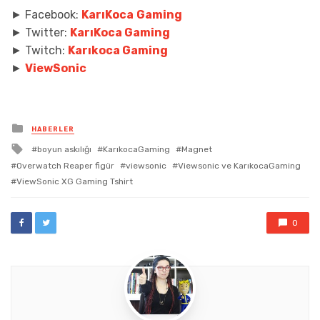
► Facebook:
KarıKoca
Gaming
► Twitter:
KarıKoca Gaming
► Twitch:
Karıkoca Gaming
►
ViewSonic
Posted
HABERLER
in
Tagged
boyun askılığı
KarıkocaGaming
Magnet
with
Overwatch Reaper figür
viewsonic
Viewsonic ve KarıkocaGaming
ViewSonic XG Gaming Tshirt
0