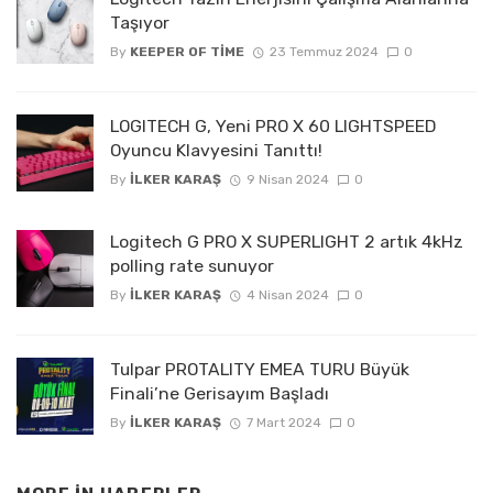
Taşıyor
By
KEEPER OF TIME
23 Temmuz 2024
0
LOGITECH G, Yeni PRO X 60 LIGHTSPEED
Oyuncu Klavyesini Tanıttı!
By
İLKER KARAŞ
9 Nisan 2024
0
Logitech G PRO X SUPERLIGHT 2 artık 4kHz
polling rate sunuyor
By
İLKER KARAŞ
4 Nisan 2024
0
Tulpar PROTALITY EMEA TURU Büyük
Finali’ne Gerisayım Başladı
By
İLKER KARAŞ
7 Mart 2024
0