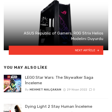
ASUS Republic of Gamers, ROG Strix Helios
Modelini Duyurdu
NEXT ARTICLE
YOU MAY ALSO LIKE
LEGO Star Wars: The Skywalker Saga
İnceleme
By
MEHMET NALÇAKAN
29 Nisan 2022
0
Dying Light 2 Stay Human İnceleme