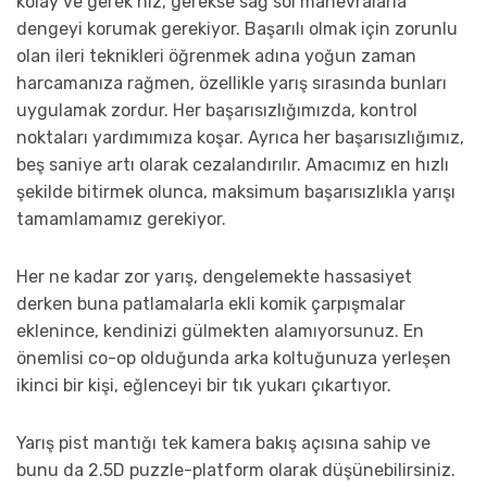
kolay ve gerek hız, gerekse sağ sol manevralarla
dengeyi korumak gerekiyor. Başarılı olmak için zorunlu
olan ileri teknikleri öğrenmek adına yoğun zaman
harcamanıza rağmen, özellikle yarış sırasında bunları
uygulamak zordur. Her başarısızlığımızda, kontrol
noktaları yardımımıza koşar. Ayrıca her başarısızlığımız,
beş saniye artı olarak cezalandırılır. Amacımız en hızlı
şekilde bitirmek olunca, maksimum başarısızlıkla yarışı
tamamlamamız gerekiyor.
Her ne kadar zor yarış, dengelemekte hassasiyet
derken buna patlamalarla ekli komik çarpışmalar
eklenince, kendinizi gülmekten alamıyorsunuz. En
önemlisi co-op olduğunda arka koltuğunuza yerleşen
ikinci bir kişi, eğlenceyi bir tık yukarı çıkartıyor.
Yarış pist mantığı tek kamera bakış açısına sahip ve
bunu da 2.5D puzzle-platform olarak düşünebilirsiniz.