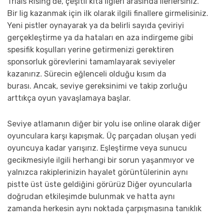
Trials Rising’de, çeşitli kıta ligleri arasında ilerlersiniz.
Bir lig kazanmak için ilk olarak ilgili finallere girmelisiniz.
Yeni pistler oynayarak ya da belirli sayıda çeviriyi
gerçekleştirme ya da hataları en aza indirgeme gibi
spesifik koşulları yerine getirmenizi gerektiren
sponsorluk görevlerini tamamlayarak seviyeler
kazanırız. Sürecin eğlenceli olduğu kısım da
burası. Ancak, seviye gereksinimi ve takip zorluğu
arttıkça oyun yavaşlamaya başlar.
Seviye atlamanın diğer bir yolu ise online olarak diğer
oyunculara karşı kapışmak. Üç parçadan oluşan yedi
oyuncuya kadar yarışırız. Eşleştirme veya sunucu
gecikmesiyle ilgili herhangi bir sorun yaşanmıyor ve
yalnızca rakiplerinizin hayalet görüntülerinin aynı
pistte üst üste geldiğini görürüz Diğer oyuncularla
doğrudan etkileşimde bulunmak ve hatta aynı
zamanda herkesin aynı noktada çarpışmasına tanıklık