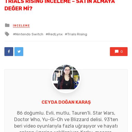
TRIALS RISING İNCELEME – SATIN ALMAYA
DEĞER MI?
Posted
İNCELEME
in
Tagged
Nintendo Switch
RedLynx
Trials Rising
with
0
CEYDA DOĞAN KARAŞ
86 doğumlu. Evli, mutlu, Tauren'li. Star Wars,
Doctor Who, Yu-Gi-Oh ve Blizzard delisi. 93'ten
beri video oyunlarıyla fazla uğraşıyor ve hayatı