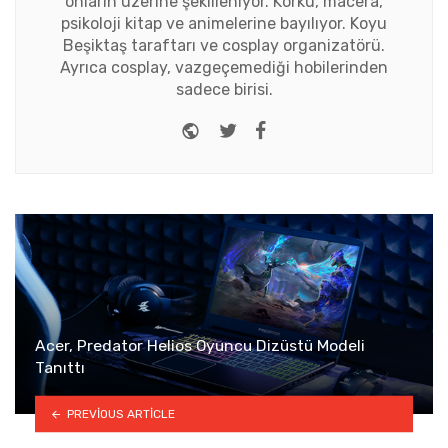
onların üzerine şekilleniyor. Korku, macera,
psikoloji kitap ve animelerine bayılıyor. Koyu
Beşiktaş taraftarı ve cosplay organizatörü.
Ayrıca cosplay, vazgeçemediği hobilerinden
sadece birisi.
Website
Twitter
Facebook
Acer, Predator Helios Oyuncu Dizüstü Modeli
Tanıttı
PREVIOUS ARTICLE