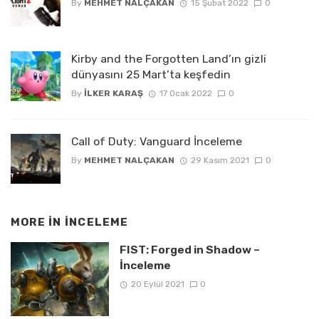
By
MEHMET NALÇAKAN
15 Şubat 2022
0
Kirby and the Forgotten Land’ın gizli
dünyasını 25 Mart’ta keşfedin
By
İLKER KARAŞ
17 Ocak 2022
0
Call of Duty: Vanguard İnceleme
By
MEHMET NALÇAKAN
29 Kasım 2021
0
MORE IN
İNCELEME
FIST: Forged in Shadow –
İnceleme
20 Eylül 2021
0