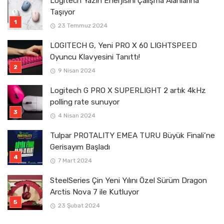
Logitech Yazın Enerjisini Çalışma Alanlarına
Taşıyor
23 Temmuz 2024
LOGITECH G, Yeni PRO X 60 LIGHTSPEED
Oyuncu Klavyesini Tanıttı!
9 Nisan 2024
Logitech G PRO X SUPERLIGHT 2 artık 4kHz
polling rate sunuyor
4 Nisan 2024
Tulpar PROTALITY EMEA TURU Büyük Finali’ne
Gerisayım Başladı
7 Mart 2024
SteelSeries Çin Yeni Yılını Özel Sürüm Dragon
Arctis Nova 7 ile Kutluyor
23 Şubat 2024