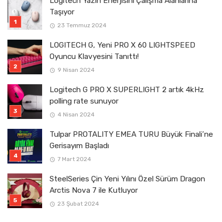
Logitech Yazın Enerjisini Çalışma Alanlarına
Taşıyor
23 Temmuz 2024
LOGITECH G, Yeni PRO X 60 LIGHTSPEED
Oyuncu Klavyesini Tanıttı!
9 Nisan 2024
Logitech G PRO X SUPERLIGHT 2 artık 4kHz
polling rate sunuyor
4 Nisan 2024
Tulpar PROTALITY EMEA TURU Büyük Finali’ne
Gerisayım Başladı
7 Mart 2024
SteelSeries Çin Yeni Yılını Özel Sürüm Dragon
Arctis Nova 7 ile Kutluyor
23 Şubat 2024