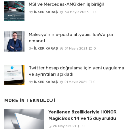
MSI ve Mercedes-AMG’den iş birliği!
By
İLKER KARAŞ
30 Mayıs 2023
0
Malezya’nın e-posta altyapısı IceWarp’a
emanet
By
İLKER KARAŞ
31 Mayıs 2021
0
Twitter hesap doğrulama için yeni uygulama
ve ayrıntıları açıkladı
By
İLKER KARAŞ
21 Mayıs 2021
0
MORE IN
TEKNOLOJI
Yenilenen özellikleriyle HONOR
MagicBook 14 ve 15 duyuruldu
20 Mayıs 2021
0