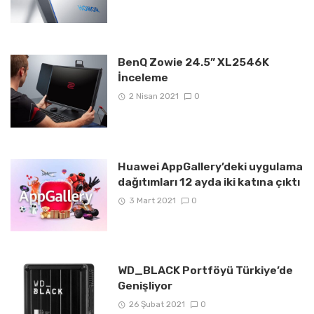
BenQ Zowie 24.5” XL2546K
İnceleme
2 Nisan 2021
0
Huawei AppGallery’deki uygulama
dağıtımları 12 ayda iki katına çıktı
3 Mart 2021
0
WD_BLACK Portföyü Türkiye’de
Genişliyor
26 Şubat 2021
0