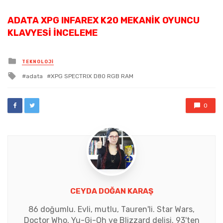
ADATA XPG INFAREX K20 MEKANIK OYUNCU
KLAVYESI İNCELEME
Posted
TEKNOLOJI
in
Tagged
adata
XPG SPECTRIX D80 RGB RAM
with
0
CEYDA DOĞAN KARAŞ
86 doğumlu. Evli, mutlu, Tauren'li. Star Wars,
Doctor Who, Yu-Gi-Oh ve Blizzard delisi. 93'ten