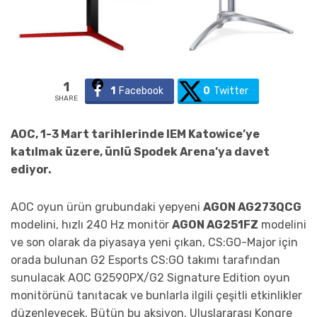
1
1
Facebook
0
Twitter
SHARE
AOC, 1-3 Mart tarihlerinde IEM Katowice’ye
katılmak üzere, ünlü Spodek Arena’ya davet
ediyor.
AOC oyun ürün grubundaki yepyeni
AGON AG273QCG
modelini, hızlı 240 Hz monitör
AGON AG251FZ
modelini
ve son olarak da piyasaya yeni çıkan, CS:GO-Major için
orada bulunan G2 Esports CS:GO takımı tarafından
sunulacak AOC G2590PX/G2 Signature Edition oyun
monitörünü tanıtacak ve bunlarla ilgili çeşitli etkinlikler
düzenleyecek. Bütün bu aksiyon, Uluslararası Kongre