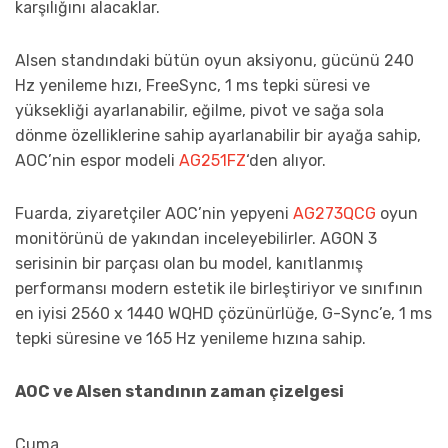
karşılığını alacaklar.
Alsen standındaki bütün oyun aksiyonu, gücünü 240
Hz yenileme hızı, FreeSync, 1 ms tepki süresi ve
yüksekliği ayarlanabilir, eğilme, pivot ve sağa sola
dönme özelliklerine sahip ayarlanabilir bir ayağa sahip,
AOC’nin espor modeli
AG251FZ
‘den alıyor.
Fuarda, ziyaretçiler AOC’nin yepyeni
AG273QCG
oyun
monitörünü de yakından inceleyebilirler. AGON 3
serisinin bir parçası olan bu model, kanıtlanmış
performansı modern estetik ile birleştiriyor ve sınıfının
en iyisi 2560 x 1440 WQHD çözünürlüğe, G-Sync’e, 1 ms
tepki süresine ve 165 Hz yenileme hızına sahip.
AOC ve Alsen standının zaman çizelgesi
Cuma