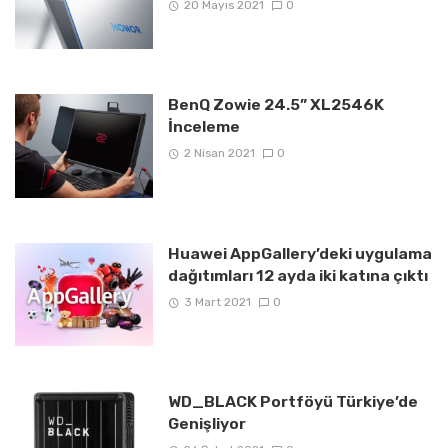
20 Mayıs 2021
0
BenQ Zowie 24.5” XL2546K
İnceleme
2 Nisan 2021
0
Huawei AppGallery’deki uygulama
dağıtımları 12 ayda iki katına çıktı
3 Mart 2021
0
WD_BLACK Portföyü Türkiye’de
Genişliyor