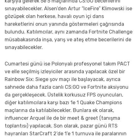
karşıya gelerek 5e 5 maçlarında CS:GO becerilerini
sınayabilecekler. Alsen’den Artur “IceFire” Klimowski ise
gözüpek olan herkese, havalı oyun içi dans
hareketlerini onun yanında göstermeleri çağrısında
bulundu. Katılımcılar, aynı zamanda Fortnite Challenge
müsabakasında inşa, yarış ve ateş etme becerilerini de
sınayabilecekler.
Cumartesi günü ise Polonyalı profesyonel takım PACT
ve elle seçilmiş izleyiciler arasında yapılacak özel bir
Rainbow Six: Siege şov maçı ile başlayacak, ayrıca
sahnede daha fazla canlı CS:GO ve Fortnite aksiyonu
da gerçekleşecek. Üstelik korkusuz FPS oyuncuları,
diğer katılımcılara karşı bazı 1e 1 Quake Champions
maçlarına da katılabilecekler. Bunlara ek olarak,
influencer Arquel ile de bir meet & greet (tanışma
toplantısı) yapılacak. Son olarak, pazar günü RTS
hayranları StarCraft 2’de 1’e 1 turnuva ile paralarının