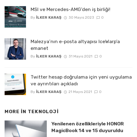
MSI ve Mercedes-AMG’den iş birliği!
By
İLKER KARAŞ
30 Mayıs 2023
0
Malezya’nın e-posta altyapısı IceWarp’a
emanet
By
İLKER KARAŞ
31 Mayıs 2021
0
Twitter hesap doğrulama için yeni uygulama
ve ayrıntıları açıkladı
By
İLKER KARAŞ
21 Mayıs 2021
0
MORE IN
TEKNOLOJI
Yenilenen özellikleriyle HONOR
MagicBook 14 ve 15 duyuruldu