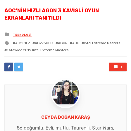
AOC’NIN HIZLI AGON 3 KAVISLI OYUN
EKRANLARI TANITILDI
Posted
TEKNOLOJI
in
Tagged
AG251FZ
AG273QCG
AGON
AOC
Intel Extreme Masters
with
Katowice 2019 Intel Extreme Masters
0
CEYDA DOĞAN KARAŞ
86 doğumlu. Evli, mutlu, Tauren'li. Star Wars,