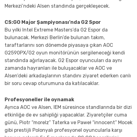
Merkezi’ndeki Alsen standında gerçekleşecek.
CS:GO Major Şampiyonası’nda G2 Spor
Bu yılki Intel Extreme Masters’da G2 Espor da
bulunacak. Merkezi Berlin’de bulunan takım,
taraftarlarını son dönemde piyasaya çıkan AOC
G2590PX/G2 oyun monitörünün sergileneceği kendi
standında ağırlayacak. G2 Espor oyuncuları da aynı
zamanda hayranları ile buluşacaklar ve AOC ve
Alsen’deki arkadaşlarının standını ziyaret ederken canlı
bir soru cevap oturumuna da katılacaklar.
Profesyoneller ile oynamak
Ayrıca AOC ve Alsen, IEM süresince standlarında bir dizi
etkinliğe de ev sahipliği yapacaklar. Ziyaretçiler cuma
günü, Piotr “morelz” Taterka ve Paweł “innocent” Mocek
gibi prestijli Polonyalı profesyonel oyuncularla karşı