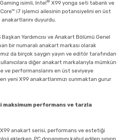
®
Gaming isimli, Intel
X99 yonga seti tabanlı ve
 Core™ i7 işlemci ailesinin potansiyelini en üst
anakartlarını duyurdu.
 Başkan Yardımcısı ve Anakart Bölümü Genel
an bir numaralı anakart markası olarak
mız da birçok saygın yayın ve editör tarafından
 kullanıcılara diğer anakart markalarıyla mümkün
me ve performanslarını en üst seviyeye
en yeni X99 anakartlarımızı sunmaktan gurur
işi maksimum performans ve tarzla
X99 anakart serisi, performans ve estetiği
oloji eklerken, PC donanımını kabul edilen sınırın