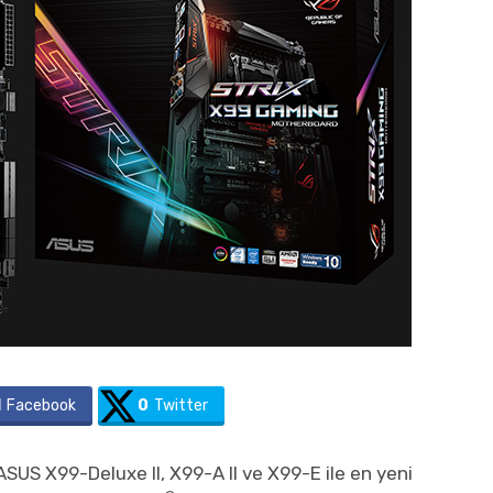
1
Facebook
0
Twitter
US X99-Deluxe II, X99-A II ve X99-E ile en yeni