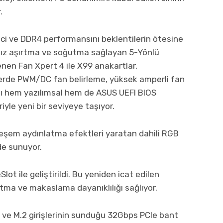
.
ci ve DDR4 performansını beklentilerin ötesine
 hız aşırtma ve soğutma sağlayan 5-Yönlü
nen Fan Xpert 4 ile X99 anakartlar,
şlerde PWM/DC fan belirleme, yüksek amperli fan
ı hem yazılımsal hem de ASUS UEFI BIOS
iyle yeni bir seviyeye taşıyor.
şem aydınlatma efektleri yaratan dahili RGB
de sunuyor.
ot ile geliştirildi. Bu yeniden icat edilen
utma ve makaslama dayanıklılığı sağlıyor.
U.2 ve M.2 girişlerinin sunduğu 32Gbps PCIe bant