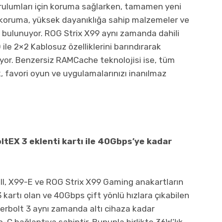
rulumları için koruma sağlarken, tamamen yeni
 koruma, yüksek dayanıklığa sahip malzemeler ve
ta bulunuyor. ROG Strix X99 aynı zamanda dahili
ile 2×2 Kablosuz özelliklerini barındırarak
yor. Benzersiz RAMCache teknolojisi ise, tüm
, favori oyun ve uygulamalarınızı inanılmaz
oltEX 3 eklenti kartı ile 40Gbps’ye kadar
II, X99-E ve ROG Strix X99 Gaming anakartların
 kartı olan ve 40Gbps çift yönlü hızlara çıkabilen
erbolt 3 aynı zamanda altı cihaza kadar
p-C bağlantıya sahiptir. Bununla birlikte 36W’lık