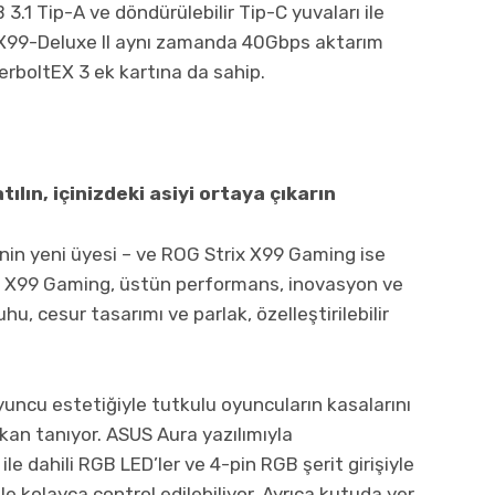
 3.1 Tip-A ve döndürülebilir Tip-C yuvaları ile
a. X99-Deluxe II aynı zamanda 40Gbps aktarım
derboltEX 3 ek kartına da sahip.
lın, içinizdeki asiyi ortaya çıkarın
nin yeni üyesi – ve ROG Strix X99 Gaming ise
rix X99 Gaming, üstün performans, inovasyon ve
hu, cesur tasarımı ve parlak, özelleştirilebilir
cu estetiğiyle tutkulu oyuncuların kasalarını
kan tanıyor. ASUS Aura yazılımıyla
 ile dahili RGB LED’ler ve 4-pin RGB şerit girişiyle
 ile kolayca control edilebiliyor. Ayrıca kutuda yer