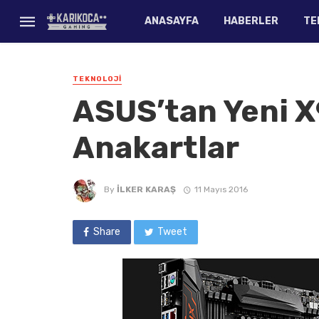
ANASAYFA
HABERLER
TE
TEKNOLOJI
ASUS’tan Yeni X
Anakartlar
By
İLKER KARAŞ
11 Mayıs 2016
Share
Tweet