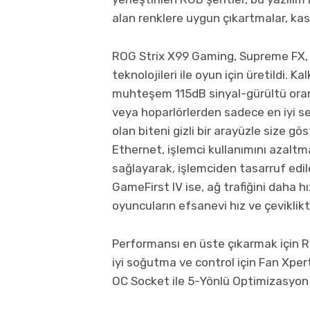
alan renklere uygun çıkartmalar, ka
ROG Strix X99 Gaming, Supreme FX, S
teknolojileri ile oyun için üretildi. 
muhteşem 115dB sinyal-gürültü oranı
veya hoparlörlerden sadece en iyi se
olan biteni gizli bir arayüzle size gö
Ethernet, işlemci kullanımını azaltm
sağlayarak, işlemciden tasarruf ed
GameFirst IV ise, ağ trafiğini daha h
oyuncuların efsanevi hız ve çeviklik
Performansı en üste çıkarmak için R
iyi soğutma ve control için Fan Xpe
OC Socket ile 5-Yönlü Optimizasyon