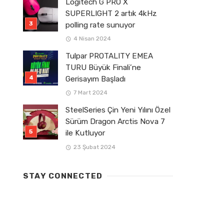
Logitech G PRO X
SUPERLIGHT 2 artık 4kHz
polling rate sunuyor
4 Nisan 2024
Tulpar PROTALITY EMEA
TURU Büyük Finali’ne
Gerisayım Başladı
7 Mart 2024
SteelSeries Çin Yeni Yılını Özel
Sürüm Dragon Arctis Nova 7
ile Kutluyor
23 Şubat 2024
STAY CONNECTED