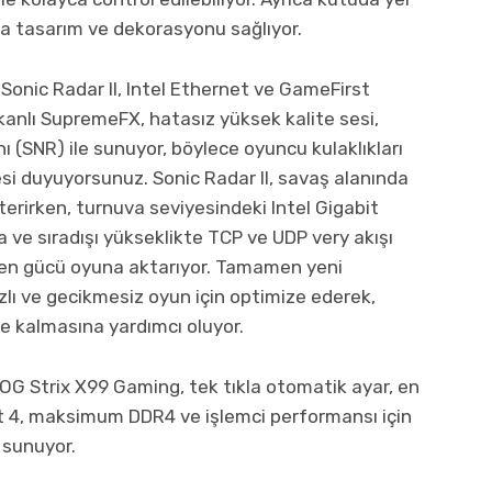
sa tasarım ve dekorasyonu sağlıyor.
onic Radar II, Intel Ethernet ve GameFirst
Kalkanlı SupremeFX, hatasız yüksek kalite sesi,
 (SNR) ile sunuyor, böylece oyuncu kulaklıkları
si duyuyorsunuz. Sonic Radar II, savaş alanında
sterirken, turnuva seviyesindeki Intel Gigabit
a ve sıradışı yükseklikte TCP ve UDP very akışı
ilen gücü oyuna aktarıyor. Tamamen yeni
ızlı ve gecikmesiz oyun için optimize ederek,
te kalmasına yardımcı oluyor.
OG Strix X99 Gaming, tek tıkla otomatik ayar, en
rt 4, maksimum DDR4 ve işlemci performansı için
 sunuyor.