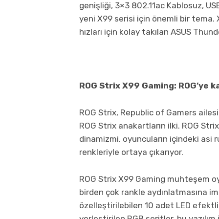
genişliği, 3×3 802.11ac Kablosuz, USB
yeni X99 serisi için önemli bir tem
hızları için kolay takılan ASUS Thun
ROG Strix X99 Gaming: ROG’ye katı
ROG Strix, Republic of Gamers ailesi
ROG Strix anakartların ilki. ROG St
dinamizmi, oyuncuların içindeki asi ru
renkleriyle ortaya çıkarıyor.
ROG Strix X99 Gaming muhteşem oyun
birden çok rankle aydınlatmasına im
özelleştirilebilen 10 adet LED efektli
yerleştirilen RGB şeritler, bu yazılım