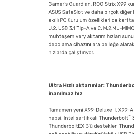
Gamer’s Guardian, ROG Strix X99 ku
ASUS SafeSlot ve daha birçok diğer
akıllı PC Kurulum özellikleri de kart
U.2, USB 3.1 Tip-A ve C, M.2,MU-MIMO 
muhteşem very aktarım hızları sunu
depolama cihazını ara belleğe alarak
hızlarda çalıştırıyor.
Ultra Hızlı aktarımlar: Thunderb
inanılmaz hız
Tamamen yeni X99-Deluxe II, X99-A 
™
hepsi, Intel sertifikalı Thunderbolt
3
ThunderboltEX 3’ü destekler. Thund
bağlanabilir ve döndürülebilir USB Ti