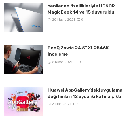
Yenilenen özellikleriyle HONOR
MagicBook 14 ve 15 duyuruldu
20 Mayıs 2021
0
BenQ Zowie 24.5” XL2546K
İnceleme
2 Nisan 2021
0
Huawei AppGallery’deki uygulama
dağıtımları 12 ayda iki katına çıktı
3 Mart 2021
0