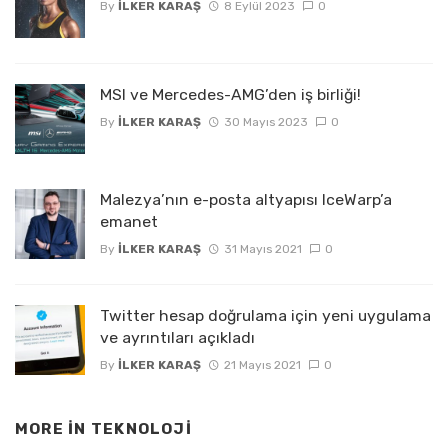
By
İLKER KARAŞ
8 Eylül 2023
0
MSI ve Mercedes-AMG’den iş birliği!
By
İLKER KARAŞ
30 Mayıs 2023
0
Malezya’nın e-posta altyapısı IceWarp’a
emanet
By
İLKER KARAŞ
31 Mayıs 2021
0
Twitter hesap doğrulama için yeni uygulama
ve ayrıntıları açıkladı
By
İLKER KARAŞ
21 Mayıs 2021
0
MORE IN
TEKNOLOJI