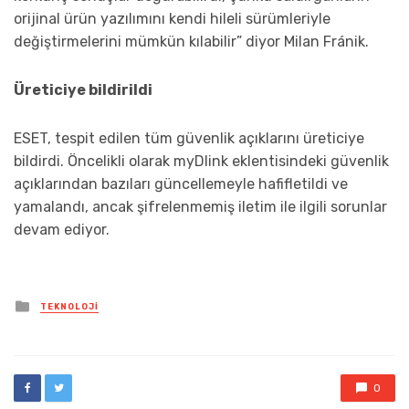
orijinal ürün yazılımını kendi hileli sürümleriyle
değiştirmelerini mümkün kılabilir” diyor Milan Fránik.
Üreticiye bildirildi
ESET, tespit edilen tüm güvenlik açıklarını üreticiye
bildirdi. Öncelikli olarak myDlink eklentisindeki güvenlik
açıklarından bazıları güncellemeyle hafifletildi ve
yamalandı, ancak şifrelenmemiş iletim ile ilgili sorunlar
devam ediyor.
Posted
TEKNOLOJI
in
0