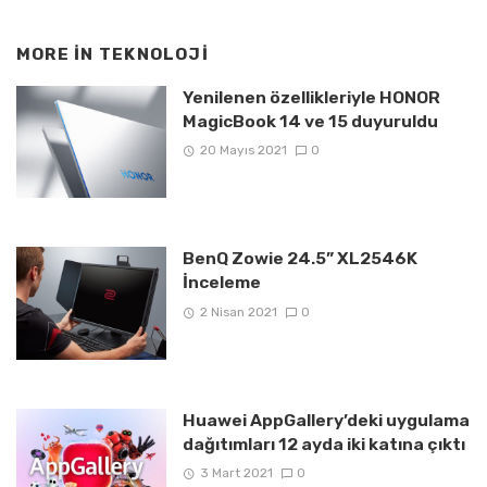
MORE IN
TEKNOLOJI
Yenilenen özellikleriyle HONOR
MagicBook 14 ve 15 duyuruldu
20 Mayıs 2021
0
BenQ Zowie 24.5” XL2546K
İnceleme
2 Nisan 2021
0
Huawei AppGallery’deki uygulama
dağıtımları 12 ayda iki katına çıktı
3 Mart 2021
0