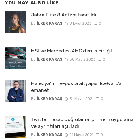
YOU MAY ALSO LIKE
Jabra Elite 8 Active tanıtıldı
By
İLKER KARAŞ
8 Eylül 2023
0
MSI ve Mercedes-AMG’den iş birliği!
By
İLKER KARAŞ
30 Mayıs 2023
0
Malezya’nın e-posta altyapısı IceWarp’a
emanet
By
İLKER KARAŞ
31 Mayıs 2021
0
Twitter hesap doğrulama için yeni uygulama
ve ayrıntıları açıkladı
By
İLKER KARAŞ
21 Mayıs 2021
0