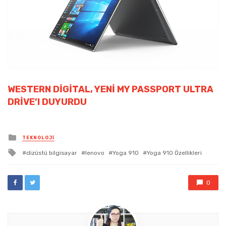
WESTERN DIGITAL, YENI MY PASSPORT ULTRA
DRIVE’I DUYURDU
Posted
TEKNOLOJI
in
Tagged
dizüstü bilgisayar
lenovo
Yoga 910
Yoga 910 Özellikleri
with
0