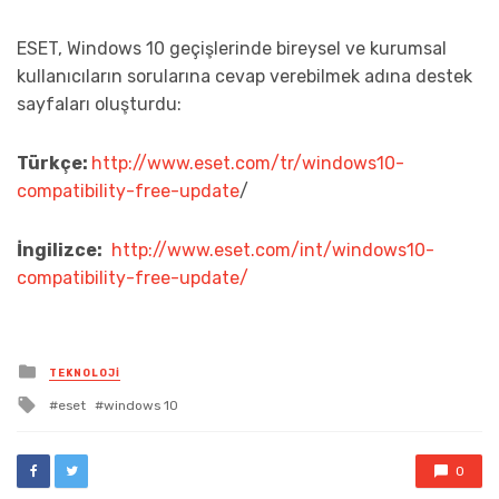
ESET, Windows 10 geçişlerinde bireysel ve kurumsal
kullanıcıların sorularına cevap verebilmek adına destek
sayfaları oluşturdu:
Türkçe:
http://www.eset.com/tr/windows10-
compatibility-free-update
/
İngilizce:
http://www.eset.com/int/windows10-
compatibility-free-update/
Posted
TEKNOLOJI
in
Tagged
eset
windows 10
with
0