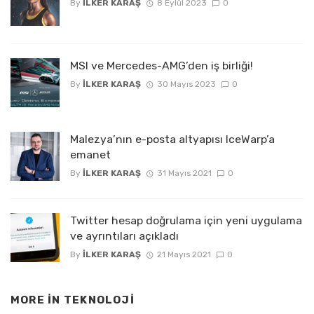
By
İLKER KARAŞ
8 Eylül 2023
0
MSI ve Mercedes-AMG’den iş birliği!
By
İLKER KARAŞ
30 Mayıs 2023
0
Malezya’nın e-posta altyapısı IceWarp’a
emanet
By
İLKER KARAŞ
31 Mayıs 2021
0
Twitter hesap doğrulama için yeni uygulama
ve ayrıntıları açıkladı
By
İLKER KARAŞ
21 Mayıs 2021
0
MORE IN
TEKNOLOJI