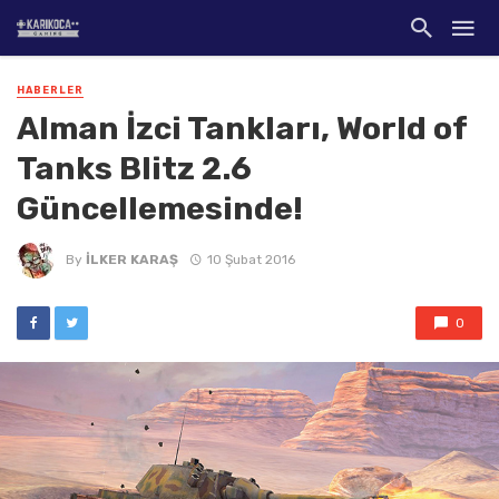
HABERLER
Alman İzci Tankları, World of
Tanks Blitz 2.6
Güncellemesinde!
By
İLKER KARAŞ
10 Şubat 2016
0