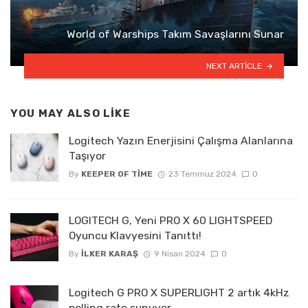
World of Warships Takım Savaşlarını Sunar
NEXT ARTICLE
YOU MAY ALSO LIKE
Logitech Yazın Enerjisini Çalışma Alanlarına
Taşıyor
By
KEEPER OF TIME
23 Temmuz 2024
0
LOGITECH G, Yeni PRO X 60 LIGHTSPEED
Oyuncu Klavyesini Tanıttı!
By
İLKER KARAŞ
9 Nisan 2024
0
Logitech G PRO X SUPERLIGHT 2 artık 4kHz
polling rate sunuyor