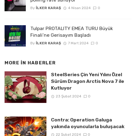
By
İLKER KARAŞ
4 Nisan 2024
0
Tulpar PROTALITY EMEA TURU Büyük
Finali’ne Gerisayım Başladı
By
İLKER KARAŞ
7 Mart 2024
0
MORE IN
HABERLER
SteelSeries Çin Yeni Yılını Özel
Sürüm Dragon Arctis Nova 7 ile
Kutluyor
23 Şubat 2024
0
Contra: Operation Galuga
yakında oyuncularla buluşacak
22 Şubat 2024
0