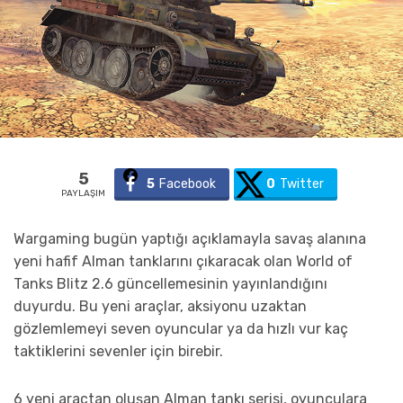
5
5
Facebook
0
Twitter
PAYLAŞIM
Wargaming bugün yaptığı açıklamayla savaş alanına
yeni hafif Alman tanklarını çıkaracak olan World of
Tanks Blitz 2.6 güncellemesinin yayınlandığını
duyurdu. Bu yeni araçlar, aksiyonu uzaktan
gözlemlemeyi seven oyuncular ya da hızlı vur kaç
taktiklerini sevenler için birebir.
6 yeni araçtan oluşan Alman tankı serisi, oyunculara