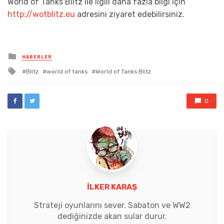
World of Tanks Blitz ile ilgili daha fazla bilgi için
http://wotblitz.eu
adresini ziyaret edebilirsiniz.
Posted
HABERLER
in
Tagged
Blitz
world of tanks
World of Tanks Blitz
with
0
İLKER KARAŞ
Strateji oyunlarını sever. Sabaton ve WW2
dediğinizde akan sular durur.