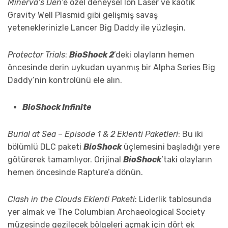
Minerva’s Den
’e özel deneysel Ion Laser ve kaotik
Gravity Well Plasmid gibi gelişmiş savaş
yeteneklerinizle Lancer Big Daddy ile yüzleşin.
Protector Trials
:
BioShock 2
’deki olayların hemen
öncesinde derin uykudan uyanmış bir Alpha Series Big
Daddy’nin kontrolünü ele alın.
BioShock Infinite
Burial at Sea – Episode 1 & 2 Eklenti Paketleri
: Bu iki
bölümlü DLC paketi
BioShock
üçlemesini başladığı yere
götürerek tamamlıyor. Orijinal
BioShock
’taki olayların
hemen öncesinde Rapture’a dönün.
Clash in the Clouds Eklenti Paketi
: Liderlik tablosunda
yer almak ve The Columbian Archaeological Society
müzesinde gezilecek bölgeleri açmak için dört ek