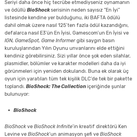
Seriyi daha önce hiç tecrübe etmediyseniz oynamanın
ve ödüllü
BioShock
serisinin neden sayısız “En İyi”
listesinde kendine yer bulduğunu, iki BAFTA ödülü
dahil olmak üzere nasıl 125’ten fazla ödül kazandığını,
defalarca nasıl E3’ün En İyisi, Gamescom’un En İyisi ve
IGN, GameSpot, Game Informer
gibi saygın basın
kuruluşlarından Yılın Oyunu unvanlarını elde ettiğini
kendiniz görebilirsiniz. Sizi yıllar önce şok eden silahlar,
plasmidler, bölümler ve karakter modelleri daha da iyi
görünmeleri için yeniden dokulandı. Buna ek olarak üç
oyun için yaratılan tüm tek kişilik DLC’de tek bir pakette
toplandı.
BioShock: The Collection
içeriğinde şunlar
bulunuyor:
BioShock
BioShock
ve
BioShock Infinite
’in kreatif direktörü Ken
Levine ve
BioShock
’un animasyon şefi ve
BioShock