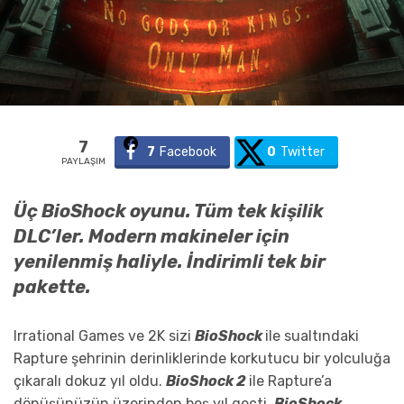
7
7
Facebook
0
Twitter
PAYLAŞIM
Üç
BioShock
oyunu. Tüm tek kişilik
DLC’ler. Modern makineler için
yenilenmiş haliyle. İndirimli tek bir
pakette.
Irrational Games ve 2K sizi
BioShock
ile sualtındaki
Rapture şehrinin derinliklerinde korkutucu bir yolculuğa
çıkaralı dokuz yıl oldu.
BioShock 2
ile Rapture’a
dönüşünüzün üzerinden beş yıl geçti.
BioShock