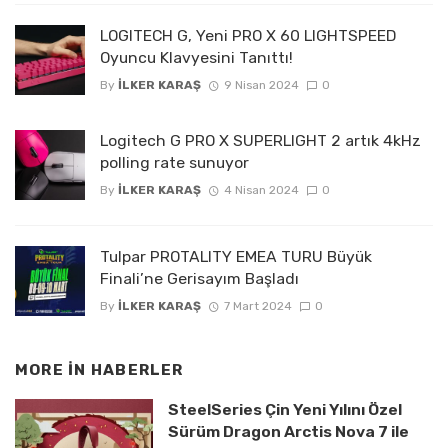
LOGITECH G, Yeni PRO X 60 LIGHTSPEED
Oyuncu Klavyesini Tanıttı!
By
İLKER KARAŞ
9 Nisan 2024
0
Logitech G PRO X SUPERLIGHT 2 artık 4kHz
polling rate sunuyor
By
İLKER KARAŞ
4 Nisan 2024
0
Tulpar PROTALITY EMEA TURU Büyük
Finali’ne Gerisayım Başladı
By
İLKER KARAŞ
7 Mart 2024
0
MORE IN
HABERLER
SteelSeries Çin Yeni Yılını Özel
Sürüm Dragon Arctis Nova 7 ile