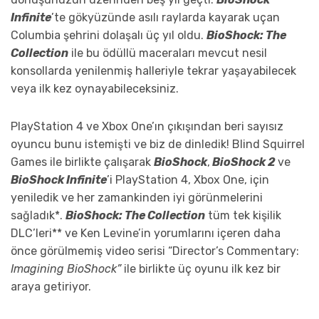
Infinite
’te gökyüzünde asılı raylarda kayarak uçan
Columbia şehrini dolaşalı üç yıl oldu.
BioShock: The
Collection
ile bu ödüllü maceraları mevcut nesil
konsollarda yenilenmiş halleriyle tekrar yaşayabilecek
veya ilk kez oynayabileceksiniz.
PlayStation 4 ve Xbox One’ın çıkışından beri sayısız
oyuncu bunu istemişti ve biz de dinledik! Blind Squirrel
Games ile birlikte çalışarak
BioShock
,
BioShock 2
ve
BioShock Infinite
’i PlayStation 4, Xbox One, için
yeniledik ve her zamankinden iyi görünmelerini
sağladık*.
BioShock: The Collection
tüm tek kişilik
DLC’leri** ve Ken Levine’in yorumlarını içeren daha
önce görülmemiş video serisi “Director’s Commentary:
Imagining BioShock”
ile birlikte üç oyunu ilk kez bir
araya getiriyor.