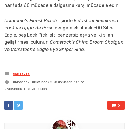
haritada 60 mücadele dalgasına karşı mücadele edin.
Columbia’s Finest Paketi
: İçinde
Industrial Revolution
Pack
ve
Upgrade Pack
içeriğine ek olarak 500 Silver
Eagle, beş Lock Pick, altı benzersiz eşya ve iki silah
geliştirmesi bulunur:
Comstock’s China Broom Shotgun
ve
Comstock’s Eagle Eye Sniper Rifle.
Posted
HABERLER
in
Tagged
bioshock
BioShock 2
BioShock Infinite
with
BioShock: The Collection
0