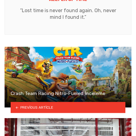
“Lost time is never found again. Oh, never
mind I found it.”
Crash Team Racing Nitro-Fueled İnceleme
PREVIOUS ARTICLE