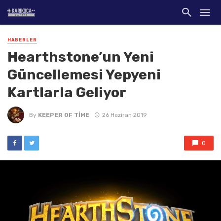
HABERLER
Hearthstone’un Yeni
Güncellemesi Yepyeni
Kartlarla Geliyor
By
KEEPER OF TIME
26 Haziran 2019
0