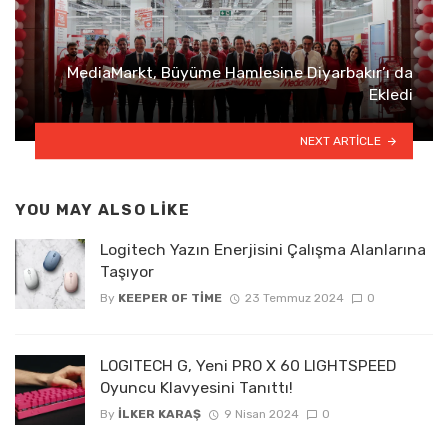
MediaMarkt, Büyüme Hamlesine Diyarbakır’ı da
Ekledi
NEXT ARTICLE
YOU MAY ALSO LIKE
Logitech Yazın Enerjisini Çalışma Alanlarına
Taşıyor
By
KEEPER OF TIME
23 Temmuz 2024
0
LOGITECH G, Yeni PRO X 60 LIGHTSPEED
Oyuncu Klavyesini Tanıttı!
By
İLKER KARAŞ
9 Nisan 2024
0