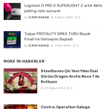
Logitech G PRO X SUPERLIGHT 2 artık 4kHz
polling rate sunuyor
By
İLKER KARAŞ
4 Nisan 2024
0
Tulpar PROTALITY EMEA TURU Büyük
Finali’ne Gerisayım Başladı
By
İLKER KARAŞ
7 Mart 2024
0
MORE IN
HABERLER
SteelSeries Çin Yeni Yılını Özel
Sürüm Dragon Arctis Nova 7 ile
Kutluyor
23 Şubat 2024
0
Contra: Operation Galuga