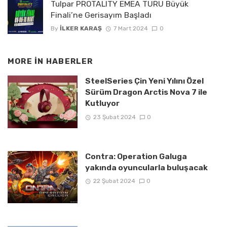
Tulpar PROTALITY EMEA TURU Büyük
Finali’ne Gerisayım Başladı
By
İLKER KARAŞ
7 Mart 2024
0
MORE IN
HABERLER
SteelSeries Çin Yeni Yılını Özel
Sürüm Dragon Arctis Nova 7 ile
Kutluyor
23 Şubat 2024
0
Contra: Operation Galuga
yakında oyuncularla buluşacak
22 Şubat 2024
0