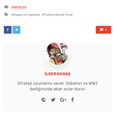
Posted
HABERLER
in
Tagged
league of legends
Türkiye Büyük Finali
with
0
İLKER KARAŞ
Strateji oyunlarını sever. Sabaton ve WW2
dediğinizde akan sular durur.
Website
Twitter
Google+
Facebook