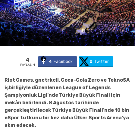
4
4
Facebook
0
Twitter
PAYLAŞIM
Riot Games, gnctrkcll, Coca-Cola Zero ve TeknoSA
işbirliğiyle düzenlenen League of Legends
Şampiyonluk Ligi’nde Türkiye Büyük Finali için
mekân belirlendi. 8 Ağustos tarihinde
gerçekleştirilecek Türkiye Büyük Finali’nde 10 bin
eSpor tutkunu bir kez daha Ülker Sports Arena’ya
akın edecek.