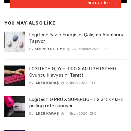
NEXT ARTICLE
YOU MAY ALSO LIKE
Logitech Yazın Enerjisini Çalışma Alanlarına
Taşıyor
By
KEEPER OF TIME
23 Temmuz 2024
0
LOGITECH G, Yeni PRO X 60 LIGHTSPEED
Oyuncu Klavyesini Tanıttı!
By
İLKER KARAŞ
9 Nisan 2024
0
Logitech G PRO X SUPERLIGHT 2 artık 4kHz
polling rate sunuyor
By
İLKER KARAŞ
4 Nisan 2024
0