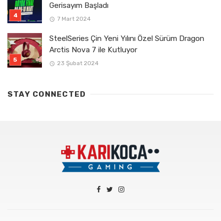
Gerisayım Başladı
7 Mart 2024
SteelSeries Çin Yeni Yılını Özel Sürüm Dragon
Arctis Nova 7 ile Kutluyor
23 Şubat 2024
STAY CONNECTED