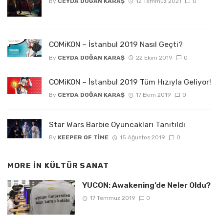
By
CEYDA DOĞAN KARAŞ
12 Temmuz 2021
0
COMiKON – İstanbul 2019 Nasıl Geçti?
By
CEYDA DOĞAN KARAŞ
22 Ekim 2019
0
COMiKON – İstanbul 2019 Tüm Hızıyla Geliyor!
By
CEYDA DOĞAN KARAŞ
17 Ekim 2019
0
Star Wars Barbie Oyuncakları Tanıtıldı
By
KEEPER OF TIME
15 Ağustos 2019
0
MORE IN
KÜLTÜR SANAT
YUCON: Awakening’de Neler Oldu?
17 Temmuz 2019
0