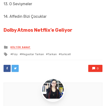
13. O Sevişmeler
14. Affedin Bizi Çocuklar
Dolby Atmos Netflix’e Geliyor
Posted
KÜLTÜR SANAT
in
Tagged
Fizy
Megastar Tarkan
Tarkan
turkcell
with
0