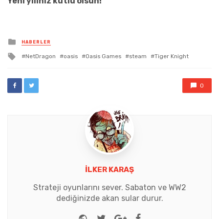
Yeni yılınız kutlu olsun!
Posted
HABERLER
in
Tagged
NetDragon
oasis
Oasis Games
steam
Tiger Knight
with
0
İLKER KARAŞ
Strateji oyunlarını sever. Sabaton ve WW2
dediğinizde akan sular durur.
Website
Twitter
Google+
Facebook