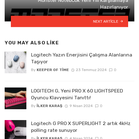
Monster Notebook Yeni Yılı Karşılamaya
Hazırlanıyor
NEXT ARTICLE
YOU MAY ALSO LIKE
Logitech Yazın Enerjisini Çalışma Alanlarına
Taşıyor
By
KEEPER OF TIME
23 Temmuz 2024
0
LOGITECH G, Yeni PRO X 60 LIGHTSPEED
Oyuncu Klavyesini Tanıttı!
By
İLKER KARAŞ
9 Nisan 2024
0
Logitech G PRO X SUPERLIGHT 2 artık 4kHz
polling rate sunuyor
By
İLKER KARAŞ
4 Nisan 2024
0