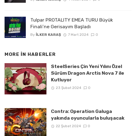
Tulpar PROTALITY EMEA TURU Büyük
Finali’ne Gerisayım Başladı
By
İLKER KARAŞ
7 Mart 2024
0
MORE IN
HABERLER
SteelSeries Çin Yeni Yılını Özel
Sürüm Dragon Arctis Nova 7 ile
Kutluyor
23 Şubat 2024
0
Contra: Operation Galuga
yakında oyuncularla buluşacak
22 Şubat 2024
0