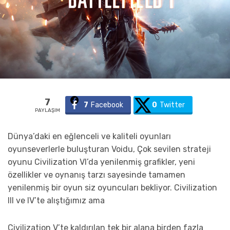
7
7
Facebook
0
Twitter
PAYLAŞIM
Dünya’daki en eğlenceli ve kaliteli oyunları
oyunseverlerle buluşturan Voidu, Çok sevilen strateji
oyunu Civilization VI’da yenilenmiş grafikler, yeni
özellikler ve oynanış tarzı sayesinde tamamen
yenilenmiş bir oyun siz oyuncuları bekliyor. Civilization
III ve IV’te alıştığımız ama
Civilization V’te kaldırılan tek bir alana birden fazla