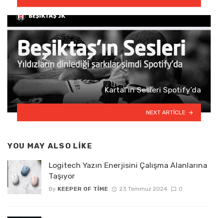
Kartal’ın Sesleri Spotify’da
NEXT ARTICLE
YOU MAY ALSO LIKE
Logitech Yazın Enerjisini Çalışma Alanlarına
Taşıyor
By
KEEPER OF TIME
23 Temmuz 2024
0