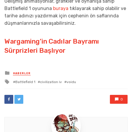
Gelişmiş animasyonlar, grafikler ve oynanışa sahip
Battlefield 1 oyununa
buraya
tıklayarak sahip olabilir ve
tarihe adınızı yazdırmak için cephenin ön saflarında
düşmanlarınızla savaşabilirsiniz.
Wargaming’in Cadılar Bayramı
Sürprizleri Başlıyor
Posted
HABERLER
in
Tagged
Battlefield 1
civilization iv
voidu
with
0