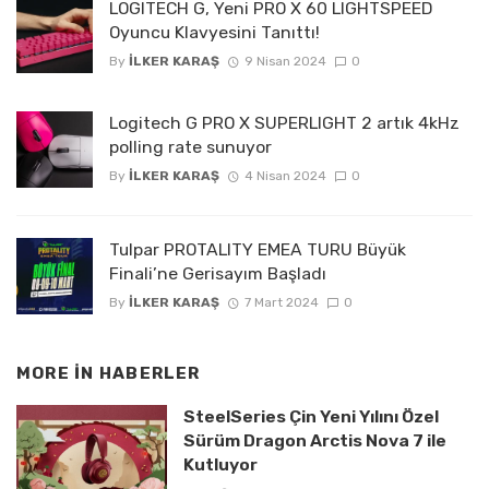
LOGITECH G, Yeni PRO X 60 LIGHTSPEED
Oyuncu Klavyesini Tanıttı!
By
İLKER KARAŞ
9 Nisan 2024
0
Logitech G PRO X SUPERLIGHT 2 artık 4kHz
polling rate sunuyor
By
İLKER KARAŞ
4 Nisan 2024
0
Tulpar PROTALITY EMEA TURU Büyük
Finali’ne Gerisayım Başladı
By
İLKER KARAŞ
7 Mart 2024
0
MORE IN
HABERLER
SteelSeries Çin Yeni Yılını Özel
Sürüm Dragon Arctis Nova 7 ile
Kutluyor