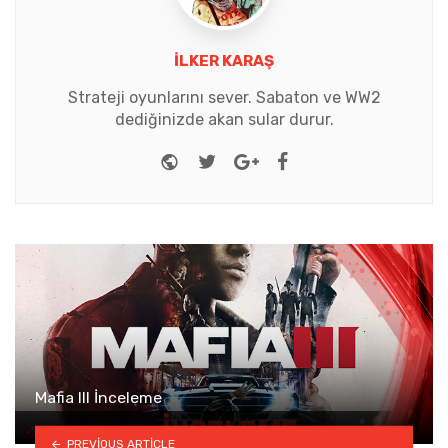
İLKER KARAŞ
Strateji oyunlarını sever. Sabaton ve WW2
dediğinizde akan sular durur.
Website
Twitter
Google+
Facebook
Mafia III İnceleme
PREVIOUS ARTICLE