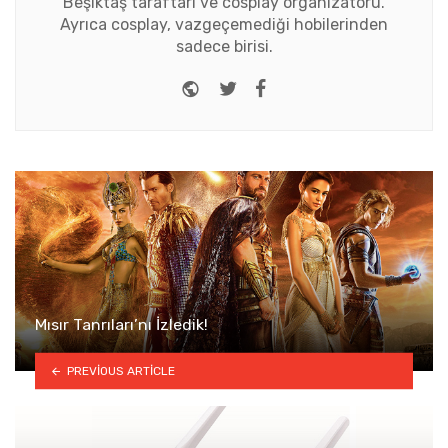
Beşiktaş taraftarı ve cosplay organizatörü.
Ayrıca cosplay, vazgeçemediği hobilerinden
sadece birisi.
Website
Twitter
Facebook
Mısır Tanrıları’nı İzledik!
PREVIOUS ARTICLE