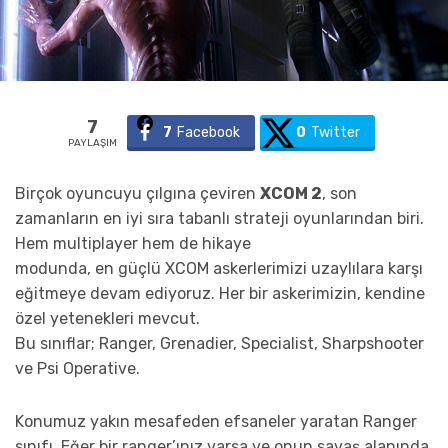
7
7
Facebook
0
Twitter
PAYLAŞIM
Birçok oyuncuyu çılgına çeviren
XCOM 2
, son
zamanların en iyi sıra tabanlı strateji oyunlarından biri.
Hem multiplayer hem de hikaye
modunda, en güçlü XCOM askerlerimizi uzaylılara karşı
eğitmeye devam ediyoruz. Her bir askerimizin, kendine
özel yetenekleri mevcut.
Bu sınıflar; Ranger, Grenadier, Specialist, Sharpshooter
ve Psi Operative.
Konumuz yakın mesafeden efsaneler yaratan Ranger
sınıfı. Eğer bir ranger’ınız varsa ve onun savaş alanında