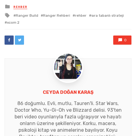
Posted
REHBER
in
Tagged
Ranger Build
Ranger Rehberi
rehber
sıra tabanlı strateji
with
xcom 2
0
CEYDA DOĞAN KARAŞ
86 doğumlu. Evli, mutlu, Tauren'li. Star Wars,
Doctor Who, Yu-Gi-Oh ve Blizzard delisi. 93'ten
beri video oyunlarıyla fazla uğraşıyor ve hayatı
onların üzerine şekilleniyor. Korku, macera,
psikoloji kitap ve animelerine bayılıyor. Koyu