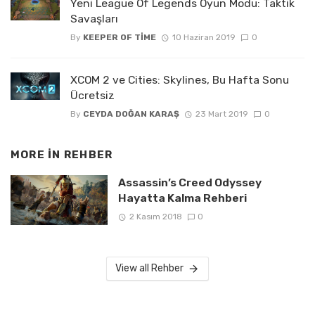
Yeni League Of Legends Oyun Modu: Taktik
Savaşları
By
KEEPER OF TIME
10 Haziran 2019
0
XCOM 2 ve Cities: Skylines, Bu Hafta Sonu
Ücretsiz
By
CEYDA DOĞAN KARAŞ
23 Mart 2019
0
MORE IN
REHBER
Assassin’s Creed Odyssey
Hayatta Kalma Rehberi
2 Kasım 2018
0
View all Rehber