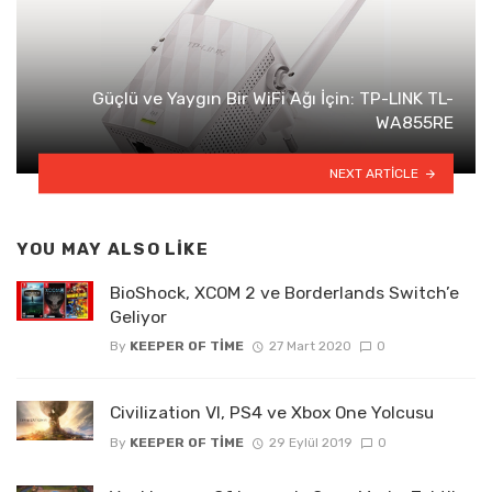
Güçlü ve Yaygın Bir WiFi Ağı İçin: TP-LINK TL-
WA855RE
NEXT ARTICLE
YOU MAY ALSO LIKE
BioShock, XCOM 2 ve Borderlands Switch’e
Geliyor
By
KEEPER OF TIME
27 Mart 2020
0
Civilization VI, PS4 ve Xbox One Yolcusu
By
KEEPER OF TIME
29 Eylül 2019
0