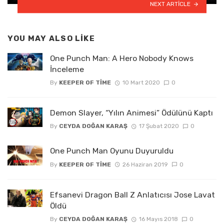
NEXT ARTICLE
YOU MAY ALSO LIKE
One Punch Man: A Hero Nobody Knows
İnceleme
By
KEEPER OF TIME
10 Mart 2020
0
Demon Slayer, “Yılın Animesi” Ödülünü Kaptı
By
CEYDA DOĞAN KARAŞ
17 Şubat 2020
0
One Punch Man Oyunu Duyuruldu
By
KEEPER OF TIME
26 Haziran 2019
0
Efsanevi Dragon Ball Z Anlatıcısı Jose Lavat
Öldü
By
CEYDA DOĞAN KARAŞ
16 Mayıs 2018
0