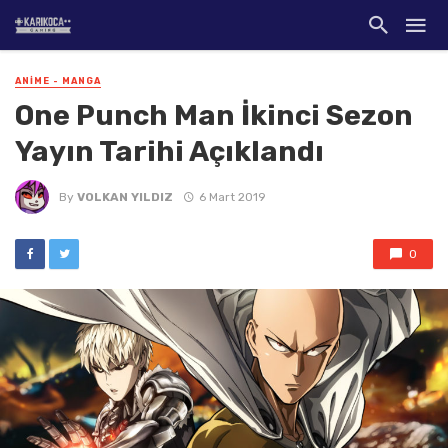
ANIME - MANGA
One Punch Man İkinci Sezon
Yayın Tarihi Açıklandı
By
VOLKAN YILDIZ
6 Mart 2019
0