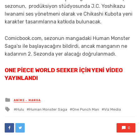
sezonun, prodüksiyon stüdyosunda J.C. Yoshikazu
Iwanami ses yönetmeni olarak ve Chikashi Kubota yeni
karakter tasarımlarına katkıda bulunacak.
Comicbook.com, sezonun mangadaki Human Monster
Saga’sı ile başlayacağını bildirdi, ancak manganın ne
kadarının 2. Sezonda yer alacağı doğrulanmadı.
ONE PIECE WORLD SEEKER İÇIN YENI VIDEO
YAYINLANDI
Posted
ANIME - MANGA
in
Tagged
Hulu
Human Monster Saga
One Punch Man
Viz Media
with
0