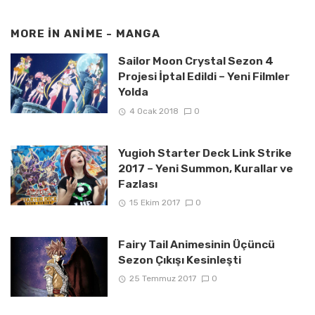
MORE IN
ANIME - MANGA
Sailor Moon Crystal Sezon 4
Projesi İptal Edildi – Yeni Filmler
Yolda
4 Ocak 2018
0
Yugioh Starter Deck Link Strike
2017 – Yeni Summon, Kurallar ve
Fazlası
15 Ekim 2017
0
Fairy Tail Animesinin Üçüncü
Sezon Çıkışı Kesinleşti
25 Temmuz 2017
0