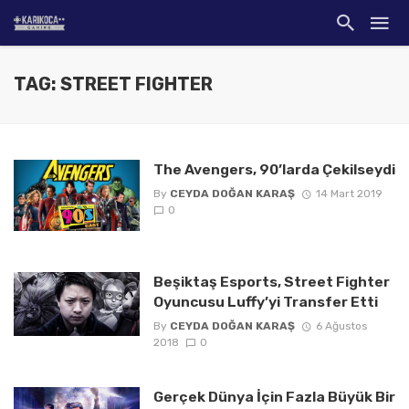
TAG: STREET FIGHTER
The Avengers, 90’larda Çekilseydi
By
CEYDA DOĞAN KARAŞ
14 Mart 2019
0
Beşiktaş Esports, Street Fighter
Oyuncusu Luffy’yi Transfer Etti
By
CEYDA DOĞAN KARAŞ
6 Ağustos
2018
0
Gerçek Dünya İçin Fazla Büyük Bir