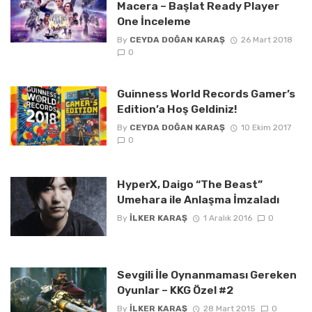
Macera – Başlat Ready Player
One İnceleme
By
CEYDA DOĞAN KARAŞ
26 Mart 2018
0
Guinness World Records Gamer’s
Edition’a Hoş Geldiniz!
By
CEYDA DOĞAN KARAŞ
10 Ekim 2017
0
HyperX, Daigo “The Beast”
Umehara ile Anlaşma İmzaladı
By
İLKER KARAŞ
1 Aralık 2016
0
Sevgili İle Oynanmaması Gereken
Oyunlar – KKG Özel #2
By
İLKER KARAŞ
28 Mart 2015
0