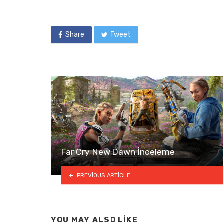
Share
Tweet
Far Cry New Dawn İnceleme
PREVIOUS ARTICLE
YOU MAY ALSO LIKE