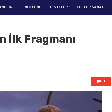
KNOLOJI
İNCELEME
LISTELER
KÜLTÜR SANAT
in İlk Fragmanı
0