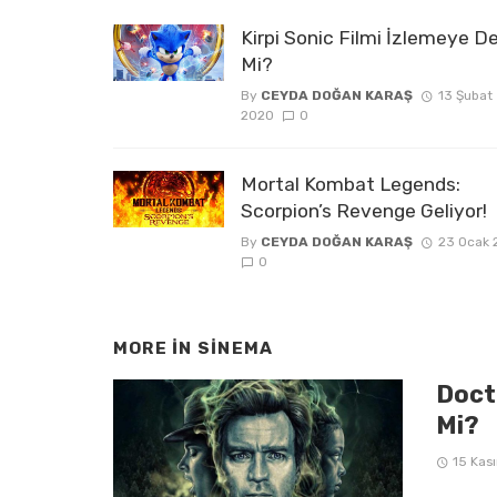
Kirpi Sonic Filmi İzlemeye D
Mi?
By
CEYDA DOĞAN KARAŞ
13 Şubat
2020
0
Mortal Kombat Legends:
Scorpion’s Revenge Geliyor!
By
CEYDA DOĞAN KARAŞ
23 Ocak 
0
MORE IN
SINEMA
Doct
Mi?
15 Kas