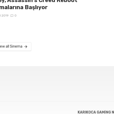
ey, Assassin’s Creed Reboot
malarına Başlıyor
ül 2019
0
iew all Sinema
KARIKOCA GAMING 