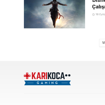
Disn
Çalış
18 Eyl
V