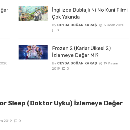
eğer
İngilizce Dublajlı Ni No Kuni Filmi
Çok Yakında
By
CEYDA DOĞAN KARAŞ
5 Ocak 2020
0
Frozen 2 (Karlar Ülkesi 2)
İzlemeye Değer Mi?
2020
By
CEYDA DOĞAN KARAŞ
19 Kasım
2019
0
or Sleep (Doktor Uyku) İzlemeye Değer
ım 2019
0