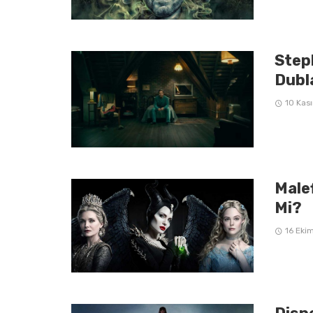
Step
Dubl
10 Kas
Malef
Mi?
16 Eki