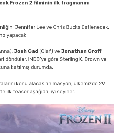
ak Frozen 2 filminin ilk fragmanını
enliğini Jennifer Lee ve Chris Bucks üstlenecek.
echo yapacak.
Anna),
Josh Gad
(Olaf) ve
Jonathan Groff
geri döndüler. IMDB’ye göre Sterling K. Brown ve
una katılmış durumda.
eralarını konu alacak animasyon, ülkemizde 29
 ilk teaser aşağıda, iyi seyirler.