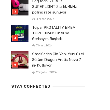
Logitech G PRO X
SUPERLIGHT 2 artık 4kHz
polling rate sunuyor
4 Nisan 2024
Tulpar PROTALITY EMEA
TURU Büyük Finali’ne
Gerisayım Başladı
7 Mart 2024
SteelSeries Çin Yeni Yılını Özel
Sürüm Dragon Arctis Nova 7
ile Kutluyor
23 Şubat 2024
STAY CONNECTED