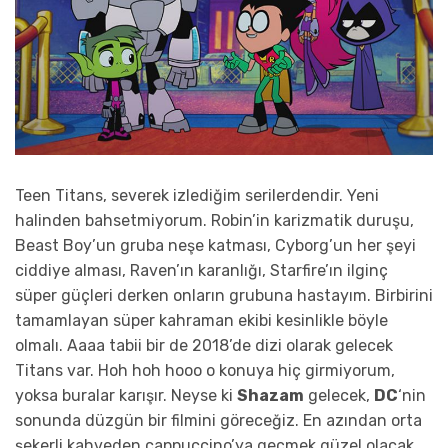
Teen Titans, severek izlediğim serilerdendir. Yeni
halinden bahsetmiyorum. Robin’in karizmatik duruşu,
Beast Boy’un gruba neşe katması, Cyborg’un her şeyi
ciddiye alması, Raven’ın karanlığı, Starfire’ın ilginç
süper güçleri derken onların grubuna hastayım. Birbirini
tamamlayan süper kahraman ekibi kesinlikle böyle
olmalı. Aaaa tabii bir de 2018’de dizi olarak gelecek
Titans var. Hoh hoh hooo o konuya hiç girmiyorum,
yoksa buralar karışır. Neyse ki
Shazam
gelecek,
DC
‘nin
sonunda düzgün bir filmini göreceğiz. En azından orta
şekerli kahveden cappuccino’ya geçmek güzel olacak.