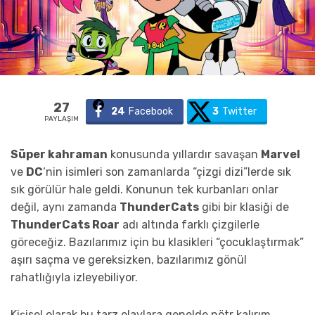
27
24
Facebook
3
Twitter
PAYLAŞIM
Süper kahraman
konusunda yıllardır savaşan
Marvel
ve
DC
‘nin isimleri son zamanlarda “çizgi dizi”lerde sık
sık görülür hale geldi. Konunun tek kurbanları onlar
değil, aynı zamanda
ThunderCats
gibi bir klasiği de
ThunderCats Roar
adı altında farklı çizgilerle
göreceğiz. Bazılarımız için bu klasikleri “çocuklaştırmak”
aşırı saçma ve gereksizken, bazılarımız gönül
rahatlığıyla izleyebiliyor.
Kişisel olarak bu tarz olaylara genelde nötr kalırım.