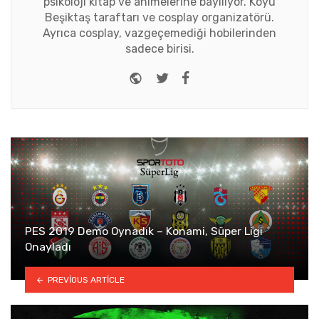
psikoloji kitap ve animelerine bayılıyor. Koyu
Beşiktaş taraftarı ve cosplay organizatörü.
Ayrıca cosplay, vazgeçemediği hobilerinden
sadece birisi.
Website
Twitter
Facebook
PES 2019 Demo Oynadık – Konami, Süper Ligi
Onayladı
PREVIOUS ARTICLE