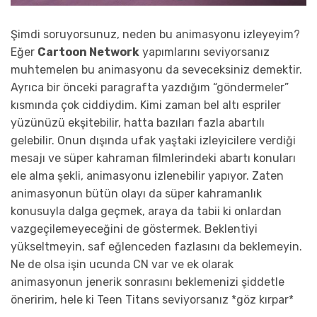
Şimdi soruyorsunuz, neden bu animasyonu izleyeyim?
Eğer
Cartoon Network
yapımlarını seviyorsanız
muhtemelen bu animasyonu da seveceksiniz demektir.
Ayrıca bir önceki paragrafta yazdığım “göndermeler”
kısmında çok ciddiydim. Kimi zaman bel altı espriler
yüzünüzü ekşitebilir, hatta bazıları fazla abartılı
gelebilir. Onun dışında ufak yaştaki izleyicilere verdiği
mesajı ve süper kahraman filmlerindeki abartı konuları
ele alma şekli, animasyonu izlenebilir yapıyor. Zaten
animasyonun bütün olayı da süper kahramanlık
konusuyla dalga geçmek, araya da tabii ki onlardan
vazgeçilemeyeceğini de göstermek. Beklentiyi
yükseltmeyin, saf eğlenceden fazlasını da beklemeyin.
Ne de olsa işin ucunda CN var ve ek olarak
animasyonun jenerik sonrasını beklemenizi şiddetle
öneririm, hele ki Teen Titans seviyorsanız *göz kırpar*