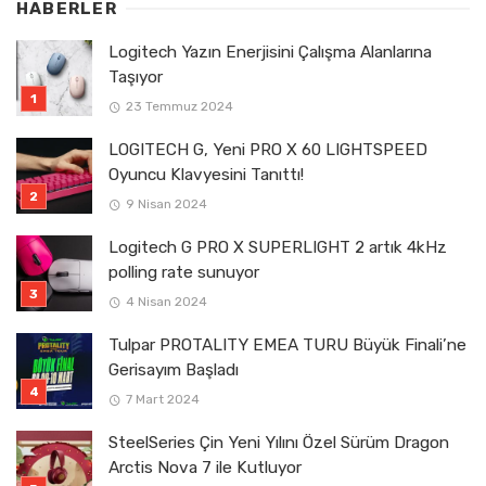
HABERLER
Logitech Yazın Enerjisini Çalışma Alanlarına
Taşıyor
23 Temmuz 2024
LOGITECH G, Yeni PRO X 60 LIGHTSPEED
Oyuncu Klavyesini Tanıttı!
9 Nisan 2024
Logitech G PRO X SUPERLIGHT 2 artık 4kHz
polling rate sunuyor
4 Nisan 2024
Tulpar PROTALITY EMEA TURU Büyük Finali’ne
Gerisayım Başladı
7 Mart 2024
SteelSeries Çin Yeni Yılını Özel Sürüm Dragon
Arctis Nova 7 ile Kutluyor