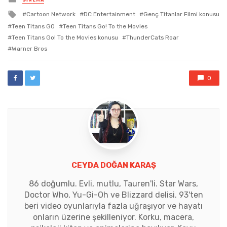
SINEMA
in
Tagged
Cartoon Network
DC Entertainment
Genç Titanlar Filmi konusu
with
Teen Titans GO
Teen Titans Go! To the Movies
Teen Titans Go! To the Movies konusu
ThunderCats Roar
Warner Bros
0
CEYDA DOĞAN KARAŞ
86 doğumlu. Evli, mutlu, Tauren'li. Star Wars,
Doctor Who, Yu-Gi-Oh ve Blizzard delisi. 93'ten
beri video oyunlarıyla fazla uğraşıyor ve hayatı
onların üzerine şekilleniyor. Korku, macera,