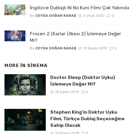
İngilizce Dublajlı Ni No Kuni Filmi Çok Yakında
By
CEYDA DOĞAN KARAŞ
5 Ocak 2020
0
Frozen 2 (Karlar Ülkesi 2) İzlemeye Değer
Mi?
By
CEYDA DOĞAN KARAŞ
19 Kasım 2019
0
MORE IN
SINEMA
Doctor Sleep (Doktor Uyku)
İzlemeye Değer Mi?
15 Kasım 2019
0
Stephen King’in Doktor Uyku
Filmi, Türkçe Dublaj Seçeneğine
Sahip Olacak
10 Kasım 2019
0