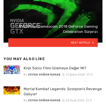
NVIDIA’nın Gamescom 2018 GeForce Gaming
Celebration Sürprizi
NEXT ARTICLE
YOU MAY ALSO LIKE
Kirpi Sonic Filmi İzlemeye Değer Mi?
By
CEYDA DOĞAN KARAŞ
13 Şubat 2020
0
Mortal Kombat Legends: Scorpion’s Revenge
Geliyor!
By
CEYDA DOĞAN KARAŞ
23 Ocak 2020
0