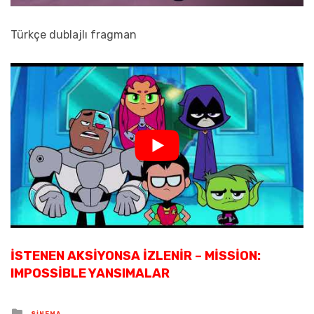
Türkçe dublajlı fragman
İSTENEN AKSIYONSA İZLENIR – MISSION:
IMPOSSIBLE YANSIMALAR
Posted