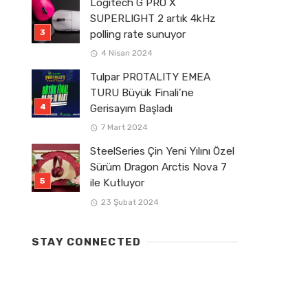
Logitech G PRO X
SUPERLIGHT 2 artık 4kHz
polling rate sunuyor
4 Nisan 2024
Tulpar PROTALITY EMEA
TURU Büyük Finali’ne
Gerisayım Başladı
7 Mart 2024
SteelSeries Çin Yeni Yılını Özel
Sürüm Dragon Arctis Nova 7
ile Kutluyor
23 Şubat 2024
STAY CONNECTED