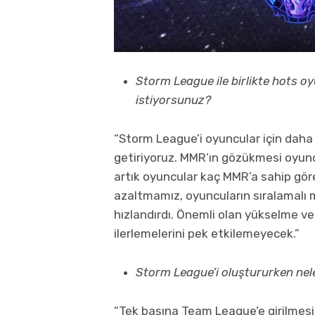
Storm League ile birlikte hots oy
istiyorsunuz?
“Storm League’i oyuncular için daha ra
getiriyoruz. MMR’ın gözükmesi oyuncu
artık oyuncular kaç MMR’a sahip göre
azaltmamız, oyuncuların sıralamalı m
hızlandırdı. Önemli olan yükselme ve
ilerlemelerini pek etkilemeyecek.”
Storm League’i oluştururken nele
“Tek başına Team League’e girilmes