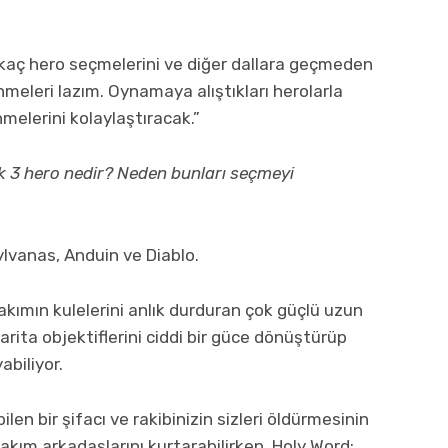
 birkaç hero seçmelerini ve diğer dallara geçmeden
eleri lazım. Oynamaya alıştıkları herolarla
enmelerini kolaylaştıracak.”
ilk 3 hero nedir? Neden bunları seçmeyi
ylvanas, Anduin ve Diablo.
akımın kulelerini anlık durduran çok güçlü uzun
rita objektiflerini ciddi bir güce dönüştürüp
abiliyor.
en bir şifacı ve rakibinizin sizleri öldürmesinin
takım arkadaşlarını kurtarabilirken, Holy Word: