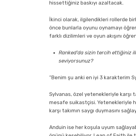
hissettiğiniz baskıyı azaltacak.
İkinci olarak, ilgilendikleri rollerde
önce bunlarla oyunu oynamayı öğrenm
farklı dizilimleri ve oyun akışını öğr
Ranked’da sizin tercih ettiğiniz 
seviyorsunuz?
“Benim şu anki en iyi 3 karakterim S
Sylvanas, özel yetenekleriyle karşı t
mesafe suikastçisi. Yetenekleriyle ha
karşı takımın saygı duymasını sağlay
Anduin ise her koşula uyum sağlayabil
önünü kesebiliyor. Leap of Faith ile 