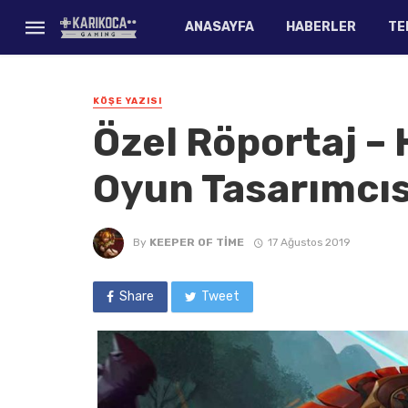
ANASAYFA
HABERLER
TE
KÖŞE YAZISI
Özel Röportaj –
Oyun Tasarımcıs
By
KEEPER OF TIME
17 Ağustos 2019
Share
Tweet